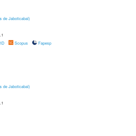
s de Jaboticabal)
.1
rID
Scopus
Fapesp
s de Jaboticabal)
.1