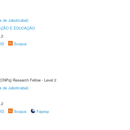
s de Jaboticabal)
AÇÃO E EDUCAÇÃO
.2
rID
Scopus
 (CNPq) Research Fellow - Level 2
s de Jaboticabal)
.2
rID
Scopus
Fapesp