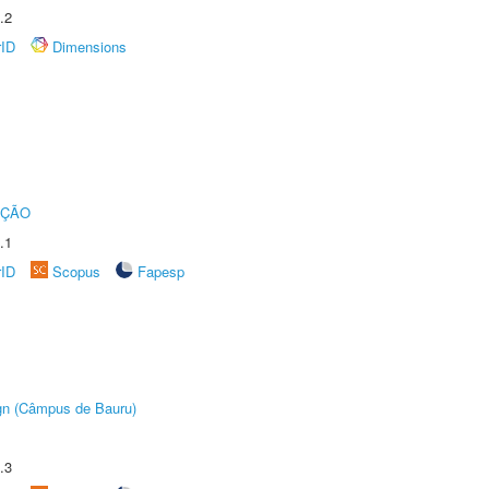
.2
rID
Dimensions
UÇÃO
.1
rID
Scopus
Fapesp
ign (Câmpus de Bauru)
.3