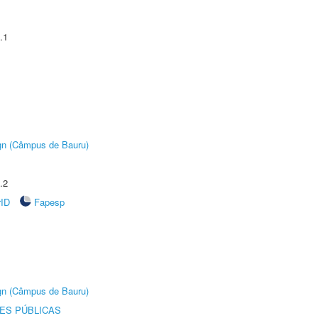
.1
ign (Câmpus de Bauru)
.2
rID
Fapesp
ign (Câmpus de Bauru)
ES PÚBLICAS