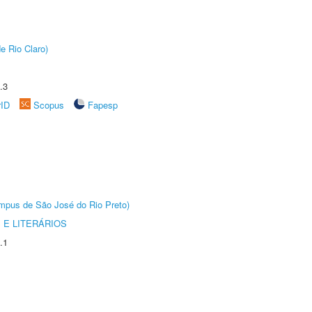
e Rio Claro)
.3
rID
Scopus
Fapesp
Câmpus de São José do Rio Preto)
 E LITERÁRIOS
.1