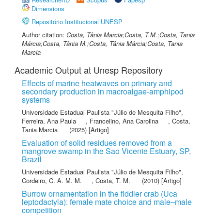
Dimensions
Repositório Institucional UNESP
Author citation:
Costa, Tânia Marcia;Costa, T.M.;Costa, Tania
Márcia;Costa, Tânia M.;Costa, Tânia Márcia;Costa, Tania
Marcia
Academic Output at Unesp Repository
Effects of marine heatwaves on primary and
secondary production in macroalgae-amphipod
systems
Universidade Estadual Paulista "Júlio de Mesquita Filho"
,
Ferreira, Ana Paula
,
Francelino, Ana Carolina
,
Costa,
Tania Marcia
(2025) [Artigo]
Evaluation of solid residues removed from a
mangrove swamp in the Sao Vicente Estuary, SP,
Brazil
Universidade Estadual Paulista "Júlio de Mesquita Filho"
,
Cordeiro, C. A. M. M.
,
Costa, T. M.
(2010) [Artigo]
Burrow ornamentation in the fiddler crab (Uca
leptodactyla): female mate choice and male–male
competition