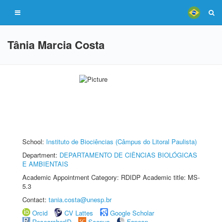
Tânia Marcia Costa
School:
Instituto de Biociências (Câmpus do Litoral Paulista)
Department:
DEPARTAMENTO DE CIÊNCIAS BIOLÓGICAS
E AMBIENTAIS
Academic Appointment Category: RDIDP Academic title: MS-
5.3
Contact:
tania.costa@unesp.br
Orcid
CV Lattes
Google Scholar
ResearcherID
Scopus
Fapesp