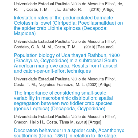
Universidade Estadual Paulista "Júlio de Mesquita Filho"
,
de,
R.
,
Costa, T. M.
,
E. Barreto, R.
(2016) [Artigo]
Infestation rates of the pedunculated barnacle
Octolasmis lowei (Cirripedia: Poecilasmatidae) on
the spider crab Libinia spinosa (Decapoda:
Majoidea)
Universidade Estadual Paulista "Júlio de Mesquita Filho"
,
Cordeiro, C. A. M. M.
,
Costa, T. M.
(2010) [Resumo]
Population biology of Uca thayeri Rathbun, 1900
(Brachyura, Ocypodidae) in a subtropical South
American mangrove area: Results from transect
and catch-per-unit-effort techniques
Universidade Estadual Paulista "Júlio de Mesquita Filho"
,
Costa, T. M.
,
Negreiros-Fransozo, M. L.
(2002) [Artigo]
The importance of considering small-scale
variability in macrobenthic distribution: spatial
segregation between two fiddler crab species
(genus Leptuca) (Decapoda, Ocypodidae)
Universidade Estadual Paulista "Júlio de Mesquita Filho"
,
Checon, Helio H.
,
Costa, Tânia M.
(2018) [Artigo]
Decoration behaviour in a spider crab, Acanthonyx
scutiformis (Dana, 1851) in relation to life stage,