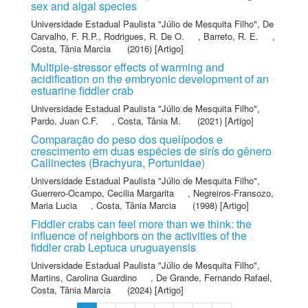
sex and algal species
Universidade Estadual Paulista "Júlio de Mesquita Filho"
,
De
Carvalho, F. R.P.
,
Rodrigues, R. De O.
,
Barreto, R. E.
,
Costa, Tânia Marcia
(2016) [Artigo]
Multiple-stressor effects of warming and
acidification on the embryonic development of an
estuarine fiddler crab
Universidade Estadual Paulista "Júlio de Mesquita Filho"
,
Pardo, Juan C.F.
,
Costa, Tânia M.
(2021) [Artigo]
Comparação do peso dos quelípodos e
crescimento em duas espécies de sirís do gênero
Callinectes (Brachyura, Portunidae)
Universidade Estadual Paulista "Júlio de Mesquita Filho"
,
Guerrero-Ocampo, Cecilia Margarita
,
Negreiros-Fransozo,
Maria Lucia
,
Costa, Tânia Marcia
(1998) [Artigo]
Fiddler crabs can feel more than we think: the
influence of neighbors on the activities of the
fiddler crab Leptuca uruguayensis
Universidade Estadual Paulista "Júlio de Mesquita Filho"
,
Martins, Carolina Guardino
,
De Grande, Fernando Rafael
,
Costa, Tânia Marcia
(2024) [Artigo]