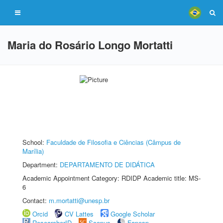
Maria do Rosário Longo Mortatti
School:
Faculdade de Filosofia e Ciências (Câmpus de
Marília)
Department:
DEPARTAMENTO DE DIDÁTICA
Academic Appointment Category: RDIDP Academic title: MS-
6
Contact:
m.mortatti@unesp.br
Orcid
CV Lattes
Google Scholar
ResearcherID
Scopus
Fapesp