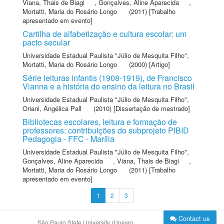
Viana, Thais de Biagi
,
Gonçalves, Aline Aparecida
,
Mortatti, Maria do Rosário Longo
(2011) [Trabalho
apresentado em evento]
Cartilha de alfabetização e cultura escolar: um
pacto secular
Universidade Estadual Paulista "Júlio de Mesquita Filho"
,
Mortatti, Maria do Rosário Longo
(2000) [Artigo]
Série leituras infantis (1908-1919), de Francisco
Vianna e a história do ensino da leitura no Brasil
Universidade Estadual Paulista "Júlio de Mesquita Filho"
,
Oriani, Angélica Pall
(2010) [Dissertação de mestrado]
Bibliotecas escolares, leitura e formação de
professores: contribuições do subprojeto PIBID
Pedagogia - FFC - Marília
Universidade Estadual Paulista "Júlio de Mesquita Filho"
,
Gonçalves, Aline Aparecida
,
Viana, Thais de Biagi
,
Mortatti, Maria do Rosário Longo
(2011) [Trabalho
apresentado em evento]
1
2
3
Contact us
São Paulo State University (Unesp)