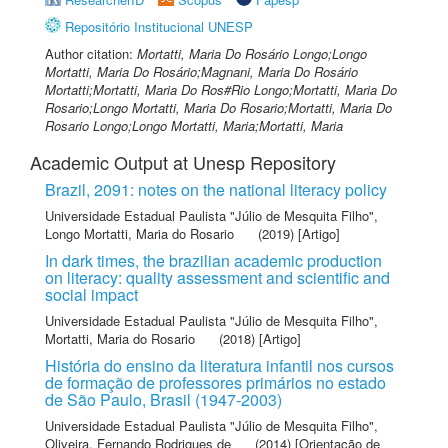
Repositório Institucional UNESP
Author citation:
Mortatti, Maria Do Rosário Longo;Longo
Mortatti, Maria Do Rosário;Magnani, Maria Do Rosário
Mortatti;Mortatti, Maria Do Ros#Rio Longo;Mortatti, Maria Do
Rosario;Longo Mortatti, Maria Do Rosario;Mortatti, Maria Do
Rosario Longo;Longo Mortatti, Maria;Mortatti, Maria
Academic Output at Unesp Repository
Brazil, 2091: notes on the national literacy policy
Universidade Estadual Paulista "Júlio de Mesquita Filho"
,
Longo Mortatti, Maria do Rosario
(2019) [Artigo]
In dark times, the brazilian academic production
on literacy: quality assessment and scientific and
social impact
Universidade Estadual Paulista "Júlio de Mesquita Filho"
,
Mortatti, Maria do Rosario
(2018) [Artigo]
História do ensino da literatura infantil nos cursos
de formação de professores primários no estado
de São Paulo, Brasil (1947-2003)
Universidade Estadual Paulista "Júlio de Mesquita Filho"
,
Oliveira, Fernando Rodrigues de
(2014) [Orientação de