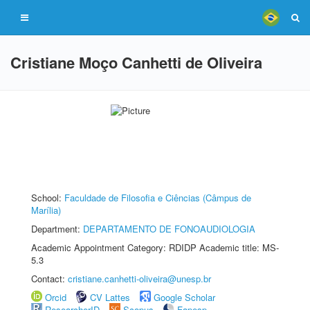
Cristiane Moço Canhetti de Oliveira
School:
Faculdade de Filosofia e Ciências (Câmpus de
Marília)
Department:
DEPARTAMENTO DE FONOAUDIOLOGIA
Academic Appointment Category: RDIDP Academic title: MS-
5.3
Contact:
cristiane.canhetti-oliveira@unesp.br
Orcid
CV Lattes
Google Scholar
ResearcherID
Scopus
Fapesp