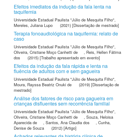
Efeitos imediatos da indução da fala lenta na
taquifemia
Universidade Estadual Paulista "Júlio de Mesquita Filho"
,
Mereles, Juliana Lupo
(2021) [Dissertação de mestrado]
Terapia fonoaudiológica na taquifemia: relato de
caso
Universidade Estadual Paulista "Júlio de Mesquita Filho"
,
Oliveira, Cristiane Moço Canhetti de
,
Reis, Hellen Fátima
dos
(2015) [Trabalho apresentado em evento]
Efeitos da indução da fala rápida e lenta na
fluência de adultos com e sem gagueira
Universidade Estadual Paulista "Júlio de Mesquita Filho"
,
Moura, Rayssa Beatriz Onuki de
(2019) [Dissertação de
mestrado]
Análise dos fatores de risco para gagueira em
crianças disfluentes sem recorrência familial
Universidade Estadual Paulista "Júlio de Mesquita Filho"
,
Oliveira, Cristiane Moço Canhetti de
,
Souza, Heloisa
Aparecida de
,
Santos, Ana Claudia dos
,
Cunha,
Denise de Souza
(2012) [Artigo]
Achados relevantes da história clínica de