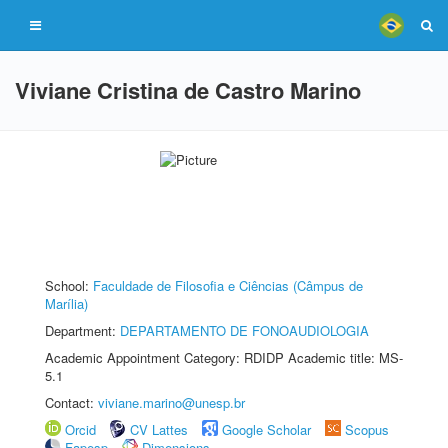
Viviane Cristina de Castro Marino
School:
Faculdade de Filosofia e Ciências (Câmpus de
Marília)
Department:
DEPARTAMENTO DE FONOAUDIOLOGIA
Academic Appointment Category: RDIDP Academic title: MS-
5.1
Contact:
viviane.marino@unesp.br
Orcid
CV Lattes
Google Scholar
Scopus
Fapesp
Dimensions