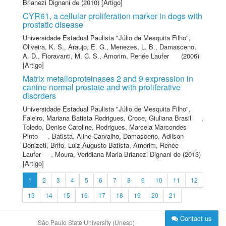
Brianezi Dignani de
(2010) [Artigo]
CYR61, a cellular proliferation marker in dogs with
prostatic disease
Universidade Estadual Paulista "Júlio de Mesquita Filho"
,
Oliveira, K. S.
,
Araujo, E. G.
,
Menezes, L. B.
,
Damasceno,
A. D.
,
Fioravanti, M. C. S.
,
Amorim, Renée Laufer
(2006)
[Artigo]
Matrix metalloproteinases 2 and 9 expression in
canine normal prostate and with proliferative
disorders
Universidade Estadual Paulista "Júlio de Mesquita Filho"
,
Faleiro, Mariana Batista Rodrigues
,
Croce, Giuliana Brasil
,
Toledo, Denise Caroline
,
Rodrigues, Marcela Marcondes
Pinto
,
Batista, Aline Carvalho
,
Damasceno, Adilson
Donizeti
,
Brito, Luiz Augusto Batista
,
Amorim, Renée
Laufer
,
Moura, Veridiana Maria Brianezi Dignani de
(2013)
[Artigo]
1
2
3
4
5
6
7
8
9
10
11
12
13
14
15
16
17
18
19
20
21
Contact us
São Paulo State University (Unesp)