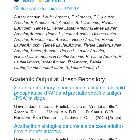
Repositório Institucional UNESP
Author citation:
Laufer-Amorim, R.;Amorim, R.L.;Laufer-
Amorim, R;Amorim, R.L;Amorim, R. L.;Amorim, Renee
L;Amorim, Renée L.;Renee Laufer Amorim;Renée Laufer
Amorim;Amorim, Reneé L.;Laufer-Amorim, Renée;Laufer-
Amorim, Reneé;Laufer-Amorim, Renee;Amorim, Renee
Laufer;Amorim, Reneé Laufer;Amorin, Renee Laufer;Laufer-
Amorim, Renee;Amorim, Renee L.;Laufer Amorim,
Renée;Laufer, Renee;R Lauffer-Amorim;R. Laufer-Amorim;R.
Laufer-Amorin;Laufer-Amorin, R.;Amorim, Renée
Laufer;Renée Laufer;Laufer, R.;Laufer-Amori, R.
Academic Output at Unesp Repository
Serum and urinary measurements of prostatic acid
phosphatase (PAP) and prostatic specific antigen
(PSA) in dogs
Universidade Estadual Paulista "Júlio de Mesquita Filho"
,
Amorim, R.L.
,
Moura, V.M.B.D.
,
Di Santis, G.W.
,
Bandarra, Ênio Pedone
,
Padovani, C.
(2004) [Artigo]
Avaliação histológica da próstata de cães adultos
sexualmente intactos
Universidade Estadual Paulista "Júlio de Mesquita Filho"
,