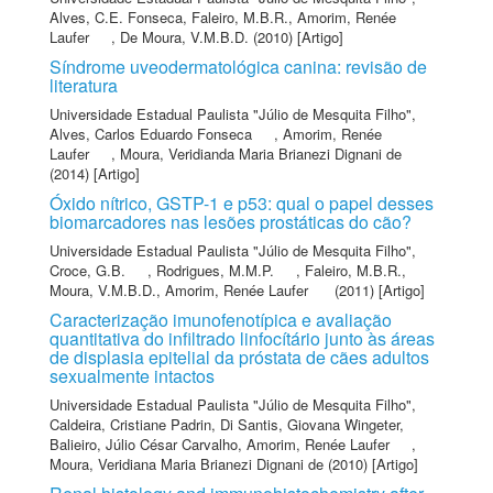
Alves, C.E. Fonseca
,
Faleiro, M.B.R.
,
Amorim, Renée
Laufer
,
De Moura, V.M.B.D.
(2010) [Artigo]
Síndrome uveodermatológica canina: revisão de
literatura
Universidade Estadual Paulista "Júlio de Mesquita Filho"
,
Alves, Carlos Eduardo Fonseca
,
Amorim, Renée
Laufer
,
Moura, Veridianda Maria Brianezi Dignani de
(2014) [Artigo]
Óxido nítrico, GSTP-1 e p53: qual o papel desses
biomarcadores nas lesões prostáticas do cão?
Universidade Estadual Paulista "Júlio de Mesquita Filho"
,
Croce, G.B.
,
Rodrigues, M.M.P.
,
Faleiro, M.B.R.
,
Moura, V.M.B.D.
,
Amorim, Renée Laufer
(2011) [Artigo]
Caracterização imunofenotípica e avaliação
quantitativa do infiltrado linfocítário junto às áreas
de displasia epitelial da próstata de cães adultos
sexualmente intactos
Universidade Estadual Paulista "Júlio de Mesquita Filho"
,
Caldeira, Cristiane Padrin
,
Di Santis, Giovana Wingeter
,
Balieiro, Júlio César Carvalho
,
Amorim, Renée Laufer
,
Moura, Veridiana Maria Brianezi Dignani de
(2010) [Artigo]