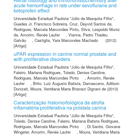
Renal histology and immunohistochemistry after
acute hemorrhage in rats under sevoflurane and
ketoprofen effect
Universidade Estadual Paulista "Júlio de Mesquita Filho"
,
Guedes Jr, Francisco Sobreira
,
Cruz, Deyvid Santos da
,
Rodrigues, Marcela Marcondes Pinto
,
Silva, Leopoldo Muniz
da
,
Amorim, Renée Laufer
,
Vianna, Pedro Thadeu
Galvão
,
Castiglia, Yara Marcondes Machado
(2012)
[Artigo]
uPAR expression in canine normal prostate and
with proliferative disorders
Universidade Estadual Paulista "Júlio de Mesquita Filho"
,
Faleiro, Mariana Rodrigues
,
Toledo, Denise Caroline
,
Rodrigues, Marcela Marcondes Pinto
,
Amorim, Renée
Laufer
,
Brito, Luiz Augusto Batista
,
Damasceno, Adilson
Donizeti
,
Moura, Veridiana Maria Brianezi Dignani de
(2013)
[Artigo]
Caracterização histomorfológica da atrofia
inflamatória proliferativa na próstata canina
Universidade Estadual Paulista "Júlio de Mesquita Filho"
,
Toledo, Denise Caroline
,
Faleiro, Mariana Batista Rodrigues
,
Rodrigues, Marcela Marcondes Pinto
,
Di Santis, Giovana
Wingeter
,
Amorim, Renée Laufer
,
Moura, Veridiana Maria