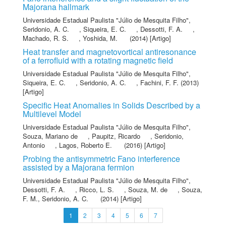
Majorana hallmark
Universidade Estadual Paulista "Júlio de Mesquita Filho"
,
Seridonio, A. C.
,
Siqueira, E. C.
,
Dessotti, F. A.
,
Machado, R. S.
,
Yoshida, M.
(2014) [Artigo]
Heat transfer and magnetovortical antiresonance
of a ferrofluid with a rotating magnetic field
Universidade Estadual Paulista "Júlio de Mesquita Filho"
,
Siqueira, E. C.
,
Seridonio, A. C.
,
Fachini, F. F.
(2013)
[Artigo]
Specific Heat Anomalies in Solids Described by a
Multilevel Model
Universidade Estadual Paulista "Júlio de Mesquita Filho"
,
Souza, Mariano de
,
Paupitz, Ricardo
,
Seridonio,
Antonio
,
Lagos, Roberto E.
(2016) [Artigo]
Probing the antisymmetric Fano interference
assisted by a Majorana fermion
Universidade Estadual Paulista "Júlio de Mesquita Filho"
,
Dessotti, F. A.
,
Ricco, L. S.
,
Souza, M. de
,
Souza,
F. M.
,
Seridonio, A. C.
(2014) [Artigo]
1
2
3
4
5
6
7