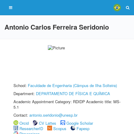
Antonio Carlos Ferreira Seridonio
School:
Faculdade de Engenharia (Câmpus de Ilha Solteira)
Department:
DEPARTAMENTO DE FÍSICA E QUÍMICA
Academic Appointment Category: RDIDP Academic title: MS-
5.1
Contact:
antonio.seridonio@unesp.br
Orcid
CV Lattes
Google Scholar
ResearcherID
Scopus
Fapesp
Dimensions