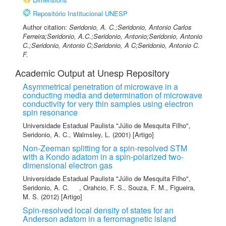
Repositório Institucional UNESP
Author citation:
Seridonio, A. C.;Seridonio, Antonio Carlos
Ferreira;Seridonio, A.C.;Seridonio, Antonio;Seridonio, Antonio
C.;Seridonio, Antonio C;Seridonio, A C;Seridonio, Antonio C.
F.
Academic Output at Unesp Repository
Asymmetrical penetration of microwave in a
conducting media and determination of microwave
conductivity for very thin samples using electron
spin resonance
Universidade Estadual Paulista "Júlio de Mesquita Filho"
,
Seridonio, A. C.
,
Walmsley, L.
(2001) [Artigo]
Non-Zeeman splitting for a spin-resolved STM
with a Kondo adatom in a spin-polarized two-
dimensional electron gas
Universidade Estadual Paulista "Júlio de Mesquita Filho"
,
Seridonio, A. C.
,
Orahcio, F. S.
,
Souza, F. M.
,
Figueira,
M. S.
(2012) [Artigo]
Spin-resolved local density of states for an
Anderson adatom in a ferromagnetic island