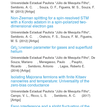
Universidade Estadual Paulista "Júlio de Mesquita Filho"
,
Seridonio, A. C.
,
Souza, O. F.
,
Figueira, M. S.
,
Souza, F.
M.
(2013) [Artigo]
Non-Zeeman splitting for a spin-resolved STM
with a Kondo adatom in a spin-polarized two-
dimensional electron gas
Universidade Estadual Paulista "Júlio de Mesquita Filho"
,
Seridonio, A. C.
,
Orahcio, F. S.
,
Souza, F. M.
,
Figueira,
M. S.
(2012) [Artigo]
Grï¿½neisen parameter for gases and superfluid
helium
Universidade Estadual Paulista "Júlio de Mesquita Filho"
,
De
Souza, Mariano
,
Menegasso, Paulo
,
Paupitz,
Ricardo
,
Seridonio, Antonio
,
Lagos, Roberto E.
(2016) [Artigo]
Isolating Majorana fermions with finite Kitaev
nanowires and temperature: Universality of the
zero-bias conductance
Universidade Estadual Paulista "Júlio de Mesquita Filho"
,
Campo, V. L.
,
Ricco, L. S.
,
Seridonio, A. C.
(2017)
[Artigo]
Fano interference and a slight fluctuation of the