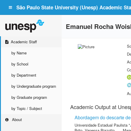
São Paulo State University (Unesp) Academic Staf
Emanuel Rocha Wois
Academic Staff
Sc
by Name
De
Ac
by School
Co
by Department
by Undergraduate program
Au
by Graduate program
Academic Output at Unes
by Topic / Subject
Abordagem do descarte de 
About
Universidade Estadual Paulista "
Brito, Vanessa Biazotto
,
Magg