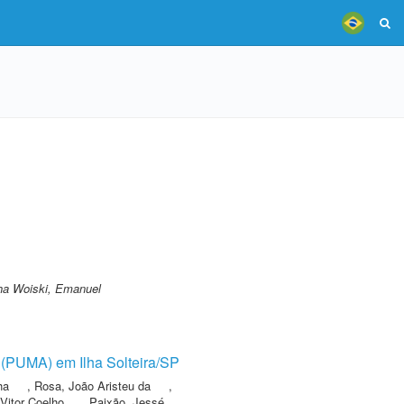
ha Woiski, Emanuel
 (PUMA) em Ilha Solteira/SP
ha
,
Rosa, João Aristeu da
,
 Vitor Coelho
,
Paixão, Jessé