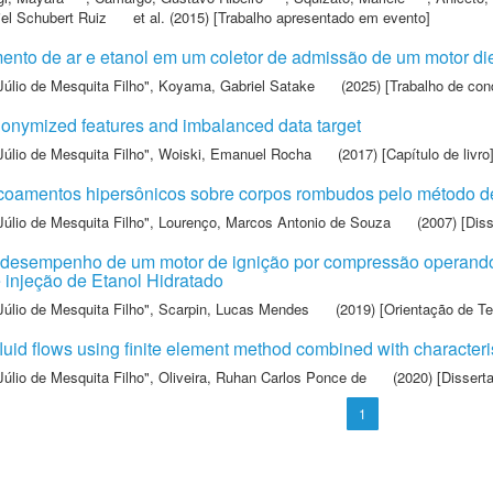
iel Schubert Ruiz
et al.
(2015) [Trabalho apresentado em evento]
to de ar e etanol em um coletor de admissão de um motor dies
Júlio de Mesquita Filho"
,
Koyama, Gabriel Satake
(2025) [Trabalho de con
nonymized features and imbalanced data target
Júlio de Mesquita Filho"
,
Woiski, Emanuel Rocha
(2017) [Capítulo de livro
oamentos hipersônicos sobre corpos rombudos pelo método de
Júlio de Mesquita Filho"
,
Lourenço, Marcos Antonio de Souza
(2007) [Dis
 desempenho de um motor de ignição por compressão operando
 injeção de Etanol Hidratado
Júlio de Mesquita Filho"
,
Scarpin, Lucas Mendes
(2019) [Orientação de Te
fluid flows using finite element method combined with character
Júlio de Mesquita Filho"
,
Oliveira, Ruhan Carlos Ponce de
(2020) [Dissert
1