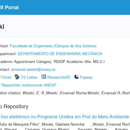
f Portal
ki
hool:
Faculdade de Engenharia (Câmpus de Ilha Solteira)
partment:
DEPARTAMENTO DE ENGENHARIA MECÂNICA
ademic Appointment Category: RDIDP Academic title: MS-3.1
ntact:
emanuel.woiski@unesp.br
Orcid
CV Lattes
ResearcherID
Fapesp
Repositório Institucional UNESP
thor citation:
Woiski, E. R.;Woiski, Emanuel Rocha;Woiski, Emanuel R.;Roc
p Repository
lixo eletrônico no Programa Unidos em Prol do Meio Ambiente
Júlio de Mesquita Filho"
,
Morais, Gabriela Noronha
,
Woiski, Emanuel Roc
i, Mayara
,
Camargo, Gustavo Ribeiro
,
Squizato, Mariele
,
Aniceto,