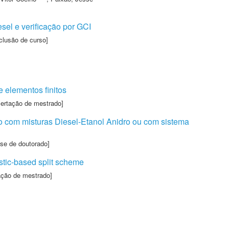
el e verificação por GCI
clusão de curso]
]
 elementos finitos
sertação de mestrado]
 com misturas Diesel-Etanol Anidro ou com sistema
se de doutorado]
istic-based split scheme
ação de mestrado]