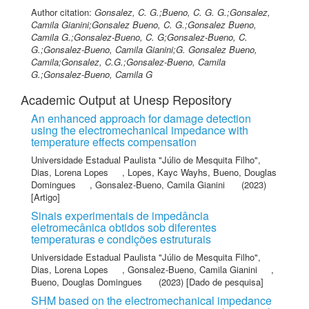
Author citation:
Gonsalez, C. G.;Bueno, C. G. G.;Gonsalez,
Camila Gianini;Gonsalez Bueno, C. G.;Gonsalez Bueno,
Camila G.;Gonsalez-Bueno, C. G;Gonsalez-Bueno, C.
G.;Gonsalez-Bueno, Camila Gianini;G. Gonsalez Bueno,
Camila;Gonsalez, C.G.;Gonsalez-Bueno, Camila
G.;Gonsalez-Bueno, Camila G
Academic Output at Unesp Repository
An enhanced approach for damage detection
using the electromechanical impedance with
temperature effects compensation
Universidade Estadual Paulista "Júlio de Mesquita Filho"
,
Dias, Lorena Lopes
,
Lopes, Kayc Wayhs
,
Bueno, Douglas
Domingues
,
Gonsalez‑Bueno, Camila Gianini
(2023)
[Artigo]
Sinais experimentais de impedância
eletromecânica obtidos sob diferentes
temperaturas e condições estruturais
Universidade Estadual Paulista "Júlio de Mesquita Filho"
,
Dias, Lorena Lopes
,
Gonsalez-Bueno, Camila Gianini
,
Bueno, Douglas Domingues
(2023) [Dado de pesquisa]
SHM based on the electromechanical impedance