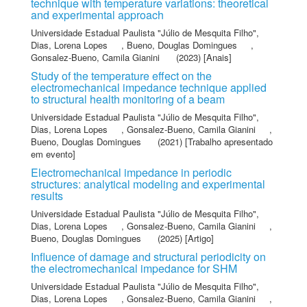
technique with temperature variations: theoretical
and experimental approach
Universidade Estadual Paulista "Júlio de Mesquita Filho"
,
Dias, Lorena Lopes
,
Bueno, Douglas Domingues
,
Gonsalez-Bueno, Camila Gianini
(2023) [Anais]
Study of the temperature effect on the
electromechanical impedance technique applied
to structural health monitoring of a beam
Universidade Estadual Paulista "Júlio de Mesquita Filho"
,
Dias, Lorena Lopes
,
Gonsalez-Bueno, Camila Gianini
,
Bueno, Douglas Domingues
(2021) [Trabalho apresentado
em evento]
Electromechanical impedance in periodic
structures: analytical modeling and experimental
results
Universidade Estadual Paulista "Júlio de Mesquita Filho"
,
Dias, Lorena Lopes
,
Gonsalez-Bueno, Camila Gianini
,
Bueno, Douglas Domingues
(2025) [Artigo]
Influence of damage and structural periodicity on
the electromechanical impedance for SHM
Universidade Estadual Paulista "Júlio de Mesquita Filho"
,
Dias, Lorena Lopes
,
Gonsalez-Bueno, Camila Gianini
,