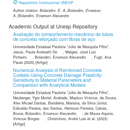
Repositório Institucional UNESP
Author citation:
Bolandim, E. A.;Bolandim, Emerson
A.;Bolandim, Emerson Alexandro
Academic Output at Unesp Repository
Avaliação do comportamento mecânico de tubos
de concreto reforçado com fibras de aço
Universidade Estadual Paulista "Júlio de Mesquita Filho"
,
Jesus, Paula Andreatti De
,
Melges, José Luiz
Pinheiro
,
Bolandim, Emerson Alexandro
,
Fugii, Ana
Paula
(2025) [Artigo]
Numerical Analysis of Reinforced Concrete
Corbels Using Concrete Damage Plasticity:
Sensitivity to Material Parameters and
Comparison with Analytical Models
Universidade Estadual Paulista "Júlio de Mesquita Filho"
,
Neuberger, Ygor Moriel
,
Andrade, Maykon Vinicius
,
de Sousa,
Alex Micael Dantas
,
Bandieira, Mariana
,
da Silva Júnior,
Edivaldo Pereira
,
dos Santos, Herisson Ferreira
,
Catoia,
Bruna
,
Bolandim, Emerson Alexandro
,
de Moura Aquino,
Vinicius Borges
,
Christoforo, André Luis
et al.
(2023)
[Artigo]