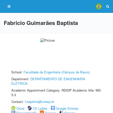
Fabricio Guimarães Baptista
School:
Faculdade de Engenharia (Câmpus de Bauru)
Department:
DEPARTAMENTO DE ENGENHARIA
ELÉTRICA
Academic Appointment Category: RDIDP Academic title: MS-
5.3
Contact:
f.baptista@unesp.br
Orcid
CV Lattes
Google Scholar
ResearcherID
Scopus
Fapesp