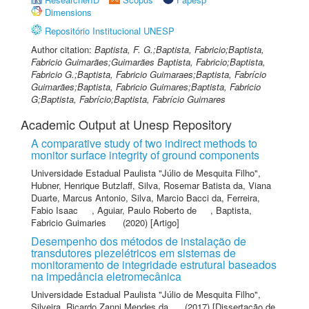
Dimensions
Repositório Institucional UNESP
Author citation:
Baptista, F. G.;Baptista, Fabricio;Baptista,
Fabricio Guimarães;Guimarães Baptista, Fabricio;Baptista,
Fabricio G.;Baptista, Fabricio Guimaraes;Baptista, Fabrício
Guimarães;Baptista, Fabricio Guimares;Baptista, Fabricio
G;Baptista, Fabrício;Baptista, Fabrício Guimares
Academic Output at Unesp Repository
A comparative study of two indirect methods to
monitor surface integrity of ground components
Universidade Estadual Paulista "Júlio de Mesquita Filho"
,
Hubner, Henrique Butzlaff
,
Silva, Rosemar Batista da
,
Viana
Duarte, Marcus Antonio
,
Silva, Marcio Bacci da
,
Ferreira,
Fabio Isaac
,
Aguiar, Paulo Roberto de
,
Baptista,
Fabricio Guimaries
(2020) [Artigo]
Desempenho dos métodos de instalação de
transdutores piezelétricos em sistemas de
monitoramento de integridade estrutural baseados
na impedância eletromecânica
Universidade Estadual Paulista "Júlio de Mesquita Filho"
,
Silveira, Ricardo Zanni Mendes da
(2017) [Dissertação de