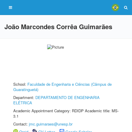
João Marcondes Corrêa Guimarães
School:
Faculdade de Engenharia e Ciências (Câmpus de
Guaratinguetá)
Department:
DEPARTAMENTO DE ENGENHARIA
ELÉTRICA
Academic Appointment Category: RDIDP Academic title: MS-
3.1
Contact:
jmc.guimaraes@unesp.br
Orcid
CV Lattes
Google Scholar