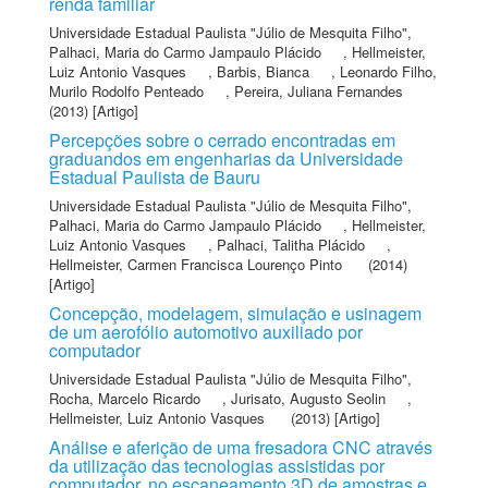
renda familiar
Universidade Estadual Paulista "Júlio de Mesquita Filho"
,
Palhaci, Maria do Carmo Jampaulo Plácido
,
Hellmeister,
Luiz Antonio Vasques
,
Barbis, Bianca
,
Leonardo Filho,
Murilo Rodolfo Penteado
,
Pereira, Juliana Fernandes
(2013) [Artigo]
Percepções sobre o cerrado encontradas em
graduandos em engenharias da Universidade
Estadual Paulista de Bauru
Universidade Estadual Paulista "Júlio de Mesquita Filho"
,
Palhaci, Maria do Carmo Jampaulo Plácido
,
Hellmeister,
Luiz Antonio Vasques
,
Palhaci, Talitha Plácido
,
Hellmeister, Carmen Francisca Lourenço Pinto
(2014)
[Artigo]
Concepção, modelagem, simulação e usinagem
de um aerofólio automotivo auxiliado por
computador
Universidade Estadual Paulista "Júlio de Mesquita Filho"
,
Rocha, Marcelo Ricardo
,
Jurisato, Augusto Seolin
,
Hellmeister, Luiz Antonio Vasques
(2013) [Artigo]
Análise e aferição de uma fresadora CNC através
da utilização das tecnologias assistidas por
computador, no escaneamento 3D de amostras e