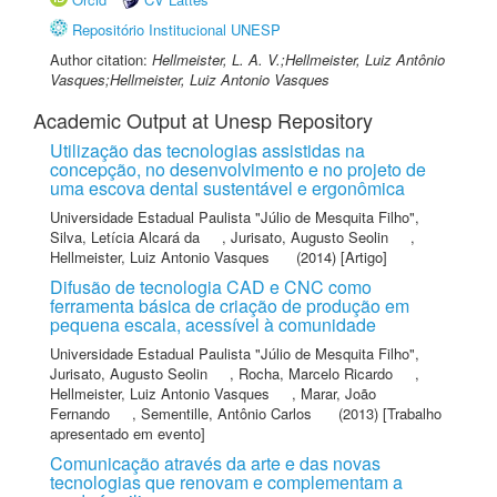
Repositório Institucional UNESP
Author citation:
Hellmeister, L. A. V.;Hellmeister, Luiz Antônio
Vasques;Hellmeister, Luiz Antonio Vasques
Academic Output at Unesp Repository
Utilização das tecnologias assistidas na
concepção, no desenvolvimento e no projeto de
uma escova dental sustentável e ergonômica
Universidade Estadual Paulista "Júlio de Mesquita Filho"
,
Silva, Letícia Alcará da
,
Jurisato, Augusto Seolin
,
Hellmeister, Luiz Antonio Vasques
(2014) [Artigo]
Difusão de tecnologia CAD e CNC como
ferramenta básica de criação de produção em
pequena escala, acessível à comunidade
Universidade Estadual Paulista "Júlio de Mesquita Filho"
,
Jurisato, Augusto Seolin
,
Rocha, Marcelo Ricardo
,
Hellmeister, Luiz Antonio Vasques
,
Marar, João
Fernando
,
Sementille, Antônio Carlos
(2013) [Trabalho
apresentado em evento]
Comunicação através da arte e das novas
tecnologias que renovam e complementam a