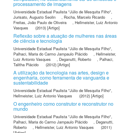
processamento de imagens
Universidade Estadual Paulista "Júlio de Mesquita Filho"
,
Jurisato, Augusto Seolin
,
Rocha, Marcelo Ricardo
,
Freitas, João Paulo de Oliveira
,
Hellmeister, Luiz Antonio
Vasques
(2013) [Artigo]
Reflexão sobre a atuação de mulheres nas áreas
de ciência e tecnologia
Universidade Estadual Paulista "Júlio de Mesquita Filho"
,
Palhaci, Maria do Carmo Jampaulo Plácido
,
Hellmeister,
Luiz Antonio Vasques
,
Deganutti, Roberto
,
Palhaci,
Talitha Plácido
(2012) [Artigo]
A utilização da tecnologia nas artes, design e
engenharia, como ferramenta de vanguarda e
sustentabilidade
Universidade Estadual Paulista "Júlio de Mesquita Filho"
,
Hellmeister, Luiz Antonio Vasques
(2012) [Artigo]
O engenheiro como construtor e reconstrutor no
mundo
Universidade Estadual Paulista "Júlio de Mesquita Filho"
,
Palhaci, Maria do Carmo Jampaulo Plácido
,
Deganutti,
Roberto
,
Hellmeister, Luiz Antonio Vasques
(2011)
[Artigo]