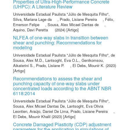
Properties of Ultra-High-Performance Concrete
(UHPC): A Literature Review
Universidade Estadual Paulista "Júlio de Mesquita Filho"
,
Silva, Mariana Lage da
,
Prado, Lisiane Pereira
,
Félix,
Emerson Felipe
,
Sousa, Alex Micael Dantas de
,
Aquino, Davi Peretta
(2024) [Artigo]
NLFEA of one-way slabs in transition between
shear and punching: Recommendations for
modeling
Universidade Estadual Paulista "Júlio de Mesquita Filho"
,
de
Sousa, Alex M.D.
,
Lantsoght, Eva O.L.
,
Genikomsou,
Aikaterini S.
,
Prado, Lisiane P.
,
El Debs, Mounir K.
(2023)
[Artigo]
Recommendations to assess the shear and
punching capacity of one-way slabs under
concentrated loads according to the ABNT NBR
6118:2014
Universidade Estadual Paulista "Júlio de Mesquita Filho"
,
Sousa, Alex Micael Dantas De
,
Lantsoght, Eva Olivia
Leontien
,
Araújo, Daniel De Lima
,
Prado, Lisiane Pereira
,
El Debs, Mounir Khalil
(2023) [Artigo]
Concrete Damaged Plasticity (CDP) adjustment
parameters for the application in simulations of