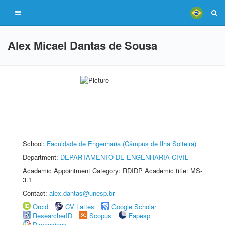
Alex Micael Dantas de Sousa
School:
Faculdade de Engenharia (Câmpus de Ilha Solteira)
Department:
DEPARTAMENTO DE ENGENHARIA CIVIL
Academic Appointment Category: RDIDP Academic title: MS-
3.1
Contact:
alex.dantas@unesp.br
Orcid
CV Lattes
Google Scholar
ResearcherID
Scopus
Fapesp
Dimensions