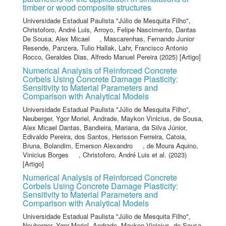
timber or wood composite structures
Universidade Estadual Paulista "Júlio de Mesquita Filho"
,
Christoforo, André Luis
,
Arroyo, Felipe Nascimento
,
Dantas
De Sousa, Alex Micael
,
Mascarenhas, Fernando Junior
Resende
,
Panzera, Tulio Hallak
,
Lahr, Francisco Antonio
Rocco
,
Geraldes Dias, Alfredo Manuel Pereira
(2025) [Artigo]
Numerical Analysis of Reinforced Concrete
Corbels Using Concrete Damage Plasticity:
Sensitivity to Material Parameters and
Comparison with Analytical Models
Universidade Estadual Paulista "Júlio de Mesquita Filho"
,
Neuberger, Ygor Moriel
,
Andrade, Maykon Vinicius
,
de Sousa,
Alex Micael Dantas
,
Bandieira, Mariana
,
da Silva Júnior,
Edivaldo Pereira
,
dos Santos, Herisson Ferreira
,
Catoia,
Bruna
,
Bolandim, Emerson Alexandro
,
de Moura Aquino,
Vinicius Borges
,
Christoforo, André Luis
et al.
(2023)
[Artigo]
Numerical Analysis of Reinforced Concrete
Corbels Using Concrete Damage Plasticity:
Sensitivity to Material Parameters and
Comparison with Analytical Models
Universidade Estadual Paulista "Júlio de Mesquita Filho"
,
Neuberger, Ygor Moriel
,
Andrade, Maykon Vinicius
,
de Sousa,