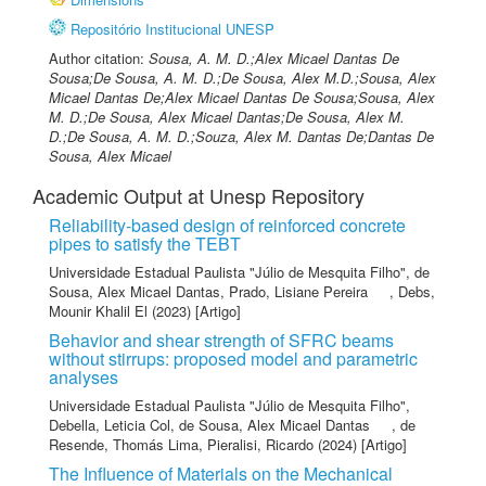
Repositório Institucional UNESP
Author citation:
Sousa, A. M. D.;Alex Micael Dantas De
Sousa;De Sousa, A. M. D.;De Sousa, Alex M.D.;Sousa, Alex
Micael Dantas De;Alex Micael Dantas De Sousa;Sousa, Alex
M. D.;De Sousa, Alex Micael Dantas;De Sousa, Alex M.
D.;De Sousa, A. M. D.;Souza, Alex M. Dantas De;Dantas De
Sousa, Alex Micael
Academic Output at Unesp Repository
Reliability-based design of reinforced concrete
pipes to satisfy the TEBT
Universidade Estadual Paulista "Júlio de Mesquita Filho"
,
de
Sousa, Alex Micael Dantas
,
Prado, Lisiane Pereira
,
Debs,
Mounir Khalil El
(2023) [Artigo]
Behavior and shear strength of SFRC beams
without stirrups: proposed model and parametric
analyses
Universidade Estadual Paulista "Júlio de Mesquita Filho"
,
Debella, Leticia Col
,
de Sousa, Alex Micael Dantas
,
de
Resende, Thomás Lima
,
Pieralisi, Ricardo
(2024) [Artigo]
The Influence of Materials on the Mechanical