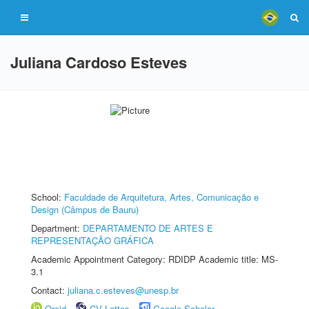
Juliana Cardoso Esteves
School:
Faculdade de Arquitetura, Artes, Comunicação e
Design (Câmpus de Bauru)
Department:
DEPARTAMENTO DE ARTES E
REPRESENTAÇÃO GRÁFICA
Academic Appointment Category: RDIDP Academic title: MS-
3.1
Contact:
juliana.c.esteves@unesp.br
Orcid
CV Lattes
Google Scholar