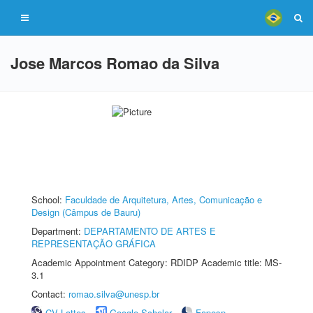
Jose Marcos Romao da Silva
School:
Faculdade de Arquitetura, Artes, Comunicação e
Design (Câmpus de Bauru)
Department:
DEPARTAMENTO DE ARTES E
REPRESENTAÇÃO GRÁFICA
Academic Appointment Category: RDIDP Academic title: MS-
3.1
Contact:
romao.silva@unesp.br
CV Lattes
Google Scholar
Fapesp