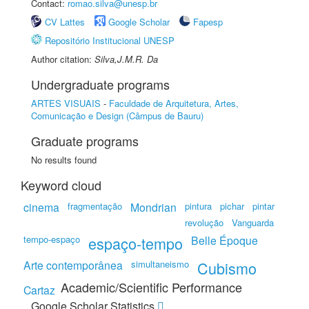
Contact:
romao.silva@unesp.br
CV Lattes
Google Scholar
Fapesp
Repositório Institucional UNESP
Author citation:
Silva,J.M.R. Da
Undergraduate programs
ARTES VISUAIS
-
Faculdade de Arquitetura, Artes,
Comunicação e Design (Câmpus de Bauru)
Graduate programs
No results found
Keyword cloud
cinema
fragmentação
Mondrian
pintura
pichar
pintar
revolução
Vanguarda
tempo-espaço
espaço-tempo
Belle Époque
Arte contemporânea
simultaneismo
Cubismo
Academic/Scientific Performance
Cartaz
Google Scholar Statistics