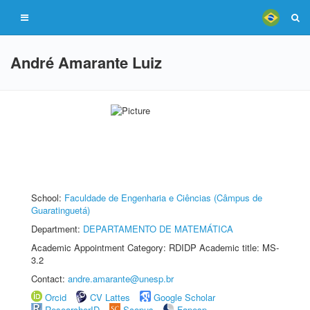
André Amarante Luiz
School:
Faculdade de Engenharia e Ciências (Câmpus de
Guaratinguetá)
Department:
DEPARTAMENTO DE MATEMÁTICA
Academic Appointment Category: RDIDP Academic title: MS-
3.2
Contact:
andre.amarante@unesp.br
Orcid
CV Lattes
Google Scholar
ResearcherID
Scopus
Fapesp