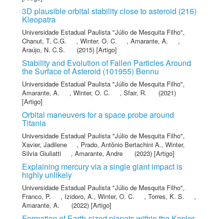
3D plausible orbital stability close to asteroid (216)
Kleopatra
Universidade Estadual Paulista "Júlio de Mesquita Filho"
,
Chanut, T. C.G.
,
Winter, O. C.
,
Amarante, A.
,
Araújo, N. C.S.
(2015) [Artigo]
Stability and Evolution of Fallen Particles Around
the Surface of Asteroid (101955) Bennu
Universidade Estadual Paulista "Júlio de Mesquita Filho"
,
Amarante, A.
,
Winter, O. C.
,
Sfair, R.
(2021)
[Artigo]
Orbital maneuvers for a space probe around
Titania
Universidade Estadual Paulista "Júlio de Mesquita Filho"
,
Xavier, Jadilene
,
Prado, Antônio Bertachini A.
,
Winter,
Silvia Giuliatti
,
Amarante, Andre
(2023) [Artigo]
Explaining mercury via a single giant impact is
highly unlikely
Universidade Estadual Paulista "Júlio de Mesquita Filho"
,
Franco, P.
,
Izidoro, A.
,
Winter, O. C.
,
Torres, K. S.
,
Amarante, A.
(2022) [Artigo]
Formation of Earth-sized planets within the Kepler-