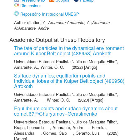
Dimensions
Repositório Institucional UNESP
Author citation:
A. Amarante;Amarante, A.;Amarante,
A;Amarante, Andre
Academic Output at Unesp Repository
The fate of particles in the dynamical environment
around Kuiper-Belt object (486958) Arrokoth
Universidade Estadual Paulista "Júlio de Mesquita Filho"
,
Amarante, A.
,
Winter, O. C.
(2022) [Artigo]
Surface dynamics, equilibrium points and
individual lobes of the Kuiper Belt object (486958)
Arrokoth
Universidade Estadual Paulista "Júlio de Mesquita Filho"
,
Amarante, A.
,
Winter, O. C.
(2020) [Artigo]
Equilibrium points and surface dynamics about
comet 67P/Churyumov–Gerasimenko
Universidade Estadual Paulista "Júlio de Mesquita Filho"
,
Braga, Leonardo
,
Amarante, Andre
,
Ferreira,
Alessandra
,
Gomes, Caio
,
Ceranto, Luis
(2025)
[Artigo]