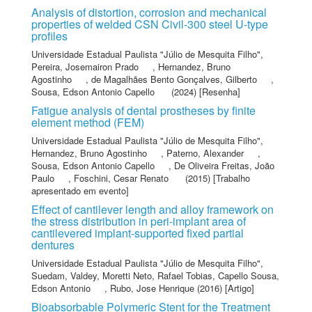
Analysis of distortion, corrosion and mechanical
properties of welded CSN Civil-300 steel U-type
profiles
Universidade Estadual Paulista "Júlio de Mesquita Filho"
,
Pereira, Josemairon Prado
,
Hernandez, Bruno
Agostinho
,
de Magalhães Bento Gonçalves, Gilberto
,
Sousa, Edson Antonio Capello
(2024) [Resenha]
Fatigue analysis of dental prostheses by finite
element method (FEM)
Universidade Estadual Paulista "Júlio de Mesquita Filho"
,
Hernandez, Bruno Agostinho
,
Paterno, Alexander
,
Sousa, Edson Antonio Capello
,
De Oliveira Freitas, João
Paulo
,
Foschini, Cesar Renato
(2015) [Trabalho
apresentado em evento]
Effect of cantilever length and alloy framework on
the stress distribution in peri-implant area of
cantilevered implant-supported fixed partial
dentures
Universidade Estadual Paulista "Júlio de Mesquita Filho"
,
Suedam, Valdey
,
Moretti Neto, Rafael Tobias
,
Capello Sousa,
Edson Antonio
,
Rubo, Jose Henrique
(2016) [Artigo]
Bioabsorbable Polymeric Stent for the Treatment