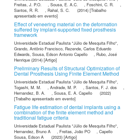
Freitas, J. P.O.
,
Sousa, E. A.C.
,
Foschini, C. R.
,
Santos, R. R.
,
Rahal, S. C.
(2014) [Trabalho
apresentado em evento]
Effect of veneering material on the deformation
suffered by implant-supported fixed prosthesis
framework
Universidade Estadual Paulista "Júlio de Mesquita Filho"
,
Grando, Antônio Francisco
,
Rezende, Carlos Eduardo
Edwards
,
Sousa, Edson Antonio Capello
,
Rubo, José
Henrique
(2014) [Artigo]
Preliminary Results of Structural Optimization of
Dental Prosthesis Using Finite Element Method
Universidade Estadual Paulista "Júlio de Mesquita Filho"
,
Togashi, M. M.
,
Andrade, M. P.
,
Santos, F. J. dos
,
Hernandez, B. A.
,
Sousa, E. A. Capello
(2022)
[Trabalho apresentado em evento]
Fatigue life estimation of dental implants using a
combination of the finite element method and
traditional fatigue criteria
Universidade Estadual Paulista "Júlio de Mesquita Filho"
,
Hernandez, Bruno A
,
Freitas, João PO
,
Capello
Sousa, Edson A
(2023) [Artigo]