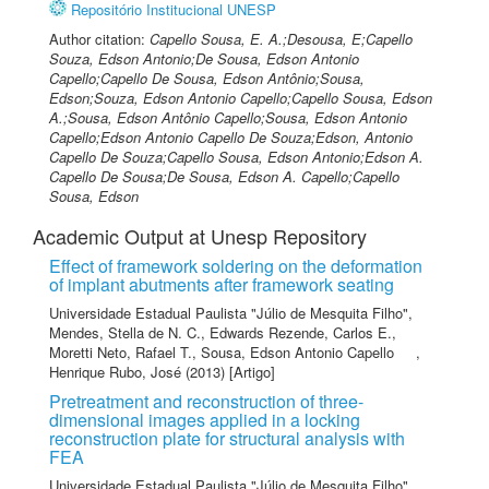
Repositório Institucional UNESP
Author citation:
Capello Sousa, E. A.;Desousa, E;Capello
Souza, Edson Antonio;De Sousa, Edson Antonio
Capello;Capello De Sousa, Edson Antônio;Sousa,
Edson;Souza, Edson Antonio Capello;Capello Sousa, Edson
A.;Sousa, Edson Antônio Capello;Sousa, Edson Antonio
Capello;Edson Antonio Capello De Souza;Edson, Antonio
Capello De Souza;Capello Sousa, Edson Antonio;Edson A.
Capello De Sousa;De Sousa, Edson A. Capello;Capello
Sousa, Edson
Academic Output at Unesp Repository
Effect of framework soldering on the deformation
of implant abutments after framework seating
Universidade Estadual Paulista "Júlio de Mesquita Filho"
,
Mendes, Stella de N. C.
,
Edwards Rezende, Carlos E.
,
Moretti Neto, Rafael T.
,
Sousa, Edson Antonio Capello
,
Henrique Rubo, José
(2013) [Artigo]
Pretreatment and reconstruction of three-
dimensional images applied in a locking
reconstruction plate for structural analysis with
FEA
Universidade Estadual Paulista "Júlio de Mesquita Filho"
,