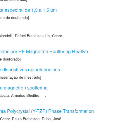
xa espectral de 1,3 a 1,5 üm
ese de doutorado]
Mondelli, Rafael Francisco Lia
,
Cesar,
ados por RF Magnetron Sputtering Reativo
e doutorado]
dispositivos optoeletrônicos
issertação de mestrado]
ve magnetron sputtering
abata, Américo Sheitiro
,
onia Polycrystal (Y-TZP) Phase Transformation
Cesar, Paulo Francisco
,
Rubo, José