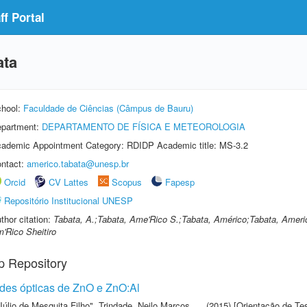
f Portal
ata
hool:
Faculdade de Ciências (Câmpus de Bauru)
partment:
DEPARTAMENTO DE FÍSICA E METEOROLOGIA
ademic Appointment Category: RDIDP Academic title: MS-3.2
ntact:
americo.tabata@unesp.br
Orcid
CV Lattes
Scopus
Fapesp
Repositório Institucional UNESP
thor citation:
Tabata, A.;Tabata, Ame'Rico S.;Tabata, Américo;Tabata, Americ
'Rico Sheitiro
p Repository
ades ópticas de ZnO e ZnO:Al
Júlio de Mesquita Filho"
,
Trindade, Neilo Marcos
(2015) [Orientação de Te