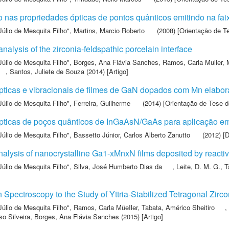
o nas propriedades ópticas de pontos quânticos emitindo na fai
Júlio de Mesquita Filho"
,
Martins, Marcio Roberto
(2008) [Orientação de T
lysis of the zirconia-feldspathic porcelain interface
Júlio de Mesquita Filho"
,
Borges, Ana Flávia Sanches
,
Ramos, Carla Muller
,
,
Santos, Juliete de Souza
(2014) [Artigo]
pticas e vibracionais de filmes de GaN dopados com Mn elabor
Júlio de Mesquita Filho"
,
Ferreira, Guilherme
(2014) [Orientação de Tese d
pticas de poços quânticos de InGaAsN/GaAs para aplicação em 
Júlio de Mesquita Filho"
,
Bassetto Júnior, Carlos Alberto Zanutto
(2012) [D
analysis of nanocrystalline Ga1-xMnxN films deposited by reacti
Júlio de Mesquita Filho"
,
Silva, José Humberto Dias da
,
Leite, D. M. G.
,
T
 Spectroscopy to the Study of Yttria-Stabilized Tetragonal Zirc
Júlio de Mesquita Filho"
,
Ramos, Carla MüeIler
,
Tabata, Américo Sheitiro
,
so Silveira
,
Borges, Ana Flávia Sanches
(2015) [Artigo]