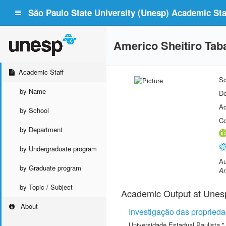
São Paulo State University (Unesp) Academic Staf
Americo Sheitiro Tab
Academic Staff
Sc
by Name
De
Ac
by School
Co
by Department
by Undergraduate program
Au
by Graduate program
Am
by Topic / Subject
Academic Output at Unes
About
Investigação das propried
Universidade Estadual Paulista "