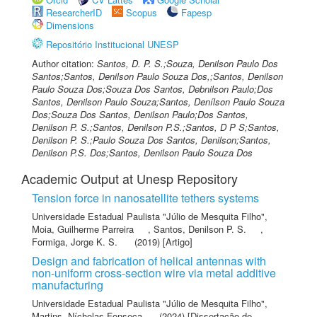
ResearcherID
Scopus
Fapesp
Dimensions
Repositório Institucional UNESP
Author citation:
Santos, D. P. S.;Souza, Denilson Paulo Dos
Santos;Santos, Denilson Paulo Souza Dos,;Santos, Denilson
Paulo Souza Dos;Souza Dos Santos, Debnilson Paulo;Dos
Santos, Denilson Paulo Souza;Santos, Denílson Paulo Souza
Dos;Souza Dos Santos, Denilson Paulo;Dos Santos,
Denilson P. S.;Santos, Denilson P.S.;Santos, D P S;Santos,
Denilson P. S.;Paulo Souza Dos Santos, Denilson;Santos,
Denilson P.S. Dos;Santos, Denilson Paulo Souza Dos
Academic Output at Unesp Repository
Tension force in nanosatellite tethers systems
Universidade Estadual Paulista "Júlio de Mesquita Filho"
,
Moia, Guilherme Parreira
,
Santos, Denilson P. S.
,
Formiga, Jorge K. S.
(2019) [Artigo]
Design and fabrication of helical antennas with
non-uniform cross-section wire via metal additive
manufacturing
Universidade Estadual Paulista "Júlio de Mesquita Filho"
,
Martins, Nícholas Fonseca
(2024) [Dissertação de