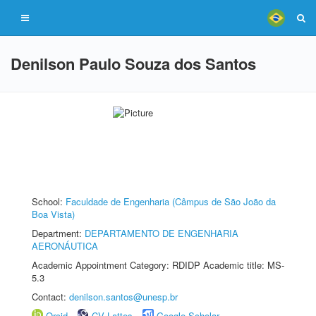
Denilson Paulo Souza dos Santos
School:
Faculdade de Engenharia (Câmpus de São João da
Boa Vista)
Department:
DEPARTAMENTO DE ENGENHARIA
AERONÁUTICA
Academic Appointment Category: RDIDP Academic title: MS-
5.3
Contact:
denilson.santos@unesp.br
Orcid
CV Lattes
Google Scholar