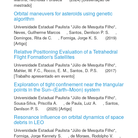
mestrado]
Orbital maneuvers for asteroids using genetic
algorithm
Universidade Estadual Paulista "Júlio de Mesquita Filho"
,
Neves, Guilherme Marcos
,
Santos, Denilson P. S.
,
Domingos, Rita de C.
,
Formiga, Jorge K. S.
(2019)
[Artigo]
Relative Positioning Evaluation of a Tetrahedral
Flight Formation's Satellites
Universidade Estadual Paulista "Júlio de Mesquita Filho"
,
Mahler, W. F.C.
,
Rocco, E. M.
,
Santos, D. P.S.
(2017)
[Trabalho apresentado em evento]
Exploration of tight confinement near the triangular
points in the Sun–(Earth–Moon) system
Universidade Estadual Paulista "Júlio de Mesquita Filho"
,
Sousa-Silva, Priscilla A.
,
de Paula, Luiz A.
,
Santos,
Denilson P. S.
(2025) [Artigo]
Resonance influence on orbital dynamics of space
debris in LEO
Universidade Estadual Paulista "Júlio de Mesquita Filho"
,
Formiga, Jorge Kennety S.
,
de Moraes, Rodolpho V.
,