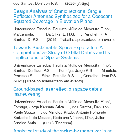
dos Santos, Denilson P.S.
(2025) [Artigo]
Design Analysis of Omnidirectional Single
Reflector Antennas Synthesized for a Cosecant
Squared Coverage in Elevation Plane
Universidade Estadual Paulista "Júlio de Mesquita Filho"
,
Marcansola, I.
,
Da Silva, L. R.G.
,
Penchel, R. A.
,
Santos, D. P.S.
(2019) [Trabalho apresentado em evento]
Towards Sustainable Space Exploration: A
Comprehensive Study of Orbital Debris and Its
Implications for Space Systems
Universidade Estadual Paulista "Júlio de Mesquita Filho"
,
Santos, Denilson P.S.
,
Formiga, Jorge K.S.
,
Mauricio,
Peterson S.
,
Silva, Priscilla A.S.
,
Carvalho, Jean P.S.
(2024) [Trabalho apresentado em evento]
Ground-based laser effect on space debris
maneuvering
Universidade Estadual Paulista "Júlio de Mesquita Filho"
,
Formiga, Jorge Kennety Silva
,
dos Santos, Denilson
Paulo Souza
,
de Almeida Prado, Antonio Fernando
Bertachini
,
de Moraes, Rodolpho Vilhena
,
Diaz, Julian
Arnaldo Avila
(2023) [Resenha]
Analytical study of the swing-by maneuver in an