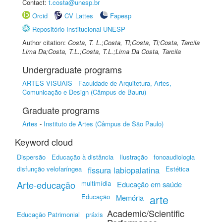
Contact:
t.costa@unesp.br
Orcid
CV Lattes
Fapesp
Repositório Institucional UNESP
Author citation:
Costa, T. L.;Costa, Tl;Costa, Tl;Costa, Tarcila
Lima Da;Costa, T.L.;Costa, T.L.;Lima Da Costa, Tarcila
Undergraduate programs
ARTES VISUAIS
-
Faculdade de Arquitetura, Artes,
Comunicação e Design (Câmpus de Bauru)
Graduate programs
Artes
-
Instituto de Artes (Câmpus de São Paulo)
Keyword cloud
Dispersão
Educação à distância
Ilustração
fonoaudiologia
disfunção velofaríngea
fissura labiopalatina
Estética
Arte-educação
multimídia
Educação em saúde
Educação
arte
Memória
Academic/Scientific
Educação Patrimonial
práxis