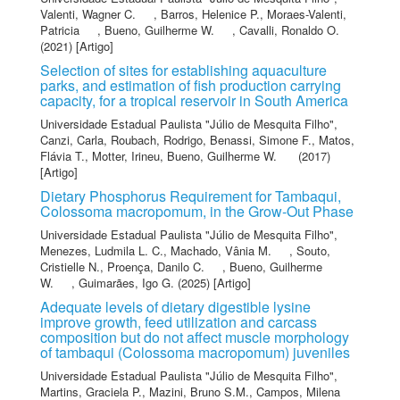
Valenti, Wagner C.
,
Barros, Helenice P.
,
Moraes-Valenti,
Patricia
,
Bueno, Guilherme W.
,
Cavalli, Ronaldo O.
(2021) [Artigo]
Selection of sites for establishing aquaculture
parks, and estimation of fish production carrying
capacity, for a tropical reservoir in South America
Universidade Estadual Paulista "Júlio de Mesquita Filho"
,
Canzi, Carla
,
Roubach, Rodrigo
,
Benassi, Simone F.
,
Matos,
Flávia T.
,
Motter, Irineu
,
Bueno, Guilherme W.
(2017)
[Artigo]
Dietary Phosphorus Requirement for Tambaqui,
Colossoma macropomum, in the Grow‐Out Phase
Universidade Estadual Paulista "Júlio de Mesquita Filho"
,
Menezes, Ludmila L. C.
,
Machado, Vânia M.
,
Souto,
Cristielle N.
,
Proença, Danilo C.
,
Bueno, Guilherme
W.
,
Guimarães, Igo G.
(2025) [Artigo]
Adequate levels of dietary digestible lysine
improve growth, feed utilization and carcass
composition but do not affect muscle morphology
of tambaqui (Colossoma macropomum) juveniles
Universidade Estadual Paulista "Júlio de Mesquita Filho"
,
Martins, Graciela P.
,
Mazini, Bruno S.M.
,
Campos, Milena