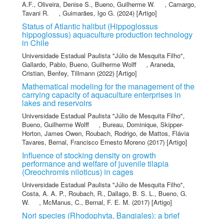
A.F.
,
Oliveira, Denise S.
,
Bueno, Guilherme W.
,
Camargo,
Tavani R.
,
Guimarães, Igo G.
(2024) [Artigo]
Status of Atlantic halibut (Hippoglossus
hippoglossus) aquaculture production technology
in Chile
Universidade Estadual Paulista "Júlio de Mesquita Filho"
,
Gallardo, Pablo
,
Bueno, Guilherme Wolff
,
Araneda,
Cristian
,
Benfey, Tillmann
(2022) [Artigo]
Mathematical modeling for the management of the
carrying capacity of aquaculture enterprises in
lakes and reservoirs
Universidade Estadual Paulista "Júlio de Mesquita Filho"
,
Bueno, Guilherme Wolff
,
Bureau, Dominique
,
Skipper-
Horton, James Owen
,
Roubach, Rodrigo
,
de Mattos, Flávia
Tavares
,
Bernal, Francisco Ernesto Moreno
(2017) [Artigo]
Influence of stocking density on growth
performance and welfare of juvenile tilapia
(Oreochromis niloticus) in cages
Universidade Estadual Paulista "Júlio de Mesquita Filho"
,
Costa, A. A. P.
,
Roubach, R.
,
Dallago, B. S. L.
,
Bueno, G.
W.
,
McManus, C.
,
Bernal, F. E. M.
(2017) [Artigo]
Nori species (Rhodophyta, Bangiales): a brief