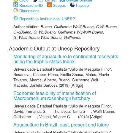
ResearcherID
Scopus
Fapesp
Dimensions
Repositório Institucional UNESP
Author citation:
Bueno, Guilherme Wolff;Bueno, G.W.;Bueno,
Gw;Bueno, G. W.;Bueno, Guilherme W.;Wolff Bueno,
G.;Wolff-Bueno;Wolff Bueno, Guilherme
Academic Output at Unesp Repository
Monitoring of aquaculture in continental reservoirs
using the trophic status index
Universidade Estadual Paulista "Júlio de Mesquita Filho"
,
Rosanova, Clauber
,
Pinho, Emilio Sousa
,
Matos, Flavia
Tavares
,
Akama, Alberto
,
Bueno, Guilherme Wolf
,
Macedo, Daniela Barbosa
(2019) [Artigo]
Economic feasibility of intensification of
Macrobrachium rosenbergii hatchery
Universidade Estadual Paulista "Júlio de Mesquita Filho"
,
David, Fernanda S.
,
Fonseca, Tamara
,
Wolff Bueno,
Guilherme
,
Valenti, Wagner C.
(2018) [Artigo]
Aquaculture in Brazil: past, present and future
Universidade Estadual Paulista "Júlio de Mesquita Filho"
,