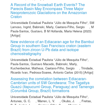
A Record of the Snowball Earth Events? The
Parecis Basin May Encompass Three Major
Neoproterozoic Glaciations on the Amazonian
Craton
Universidade Estadual Paulista "Júlio de Mesquita Filho"
,
SM
Lamoso, Ingrid
,
Babinski, Marly
,
Caetano-Filho, Sergio
,
M
Paula-Santos, Gustavo
,
B M Hollanda, Maria Helena
(2023)
[Artigo]
New evidence of an Ediacaran age for the Bambui
Group in southern Sao Francisco craton (eastern
Brazil) from zircon U-Pb data and isotope
chemostratigraphy
Universidade Estadual Paulista "Júlio de Mesquita Filho"
,
Paula-Santos, Gustavo Macedo
,
Babinski, Marly
,
Kuchenbecker, Matheus
,
Caetano-Filho, Sergio
,
Trindade,
Ricardo Ivan
,
Pedrosa-Soares, Antonio Carlos
(2015) [Artigo]
Assessing the correlation between Ediacaran-
Cambrian units of SW Gondwana: The Tagatiya
Guazú (Itapucumi Group, Paraguay) and Tamengo
(Corumbá Group, Brazil) formations
Universidade Estadual Paulista "Júlio de Mesquita Filho"
,
Antunes, G. C.
,
Warren, L. V.
,
Okubo, J.
,
Freitas,