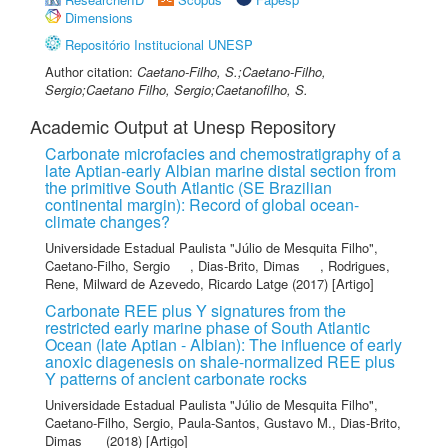
Dimensions
Repositório Institucional UNESP
Author citation:
Caetano-Filho, S.;Caetano-Filho,
Sergio;Caetano Filho, Sergio;Caetanofilho, S.
Academic Output at Unesp Repository
Carbonate microfacies and chemostratigraphy of a
late Aptian-early Albian marine distal section from
the primitive South Atlantic (SE Brazilian
continental margin): Record of global ocean-
climate changes?
Universidade Estadual Paulista "Júlio de Mesquita Filho"
,
Caetano-Filho, Sergio
,
Dias-Brito, Dimas
,
Rodrigues,
Rene
,
Milward de Azevedo, Ricardo Latge
(2017) [Artigo]
Carbonate REE plus Y signatures from the
restricted early marine phase of South Atlantic
Ocean (late Aptian - Albian): The influence of early
anoxic diagenesis on shale-normalized REE plus
Y patterns of ancient carbonate rocks
Universidade Estadual Paulista "Júlio de Mesquita Filho"
,
Caetano-Filho, Sergio
,
Paula-Santos, Gustavo M.
,
Dias-Brito,
Dimas
(2018) [Artigo]