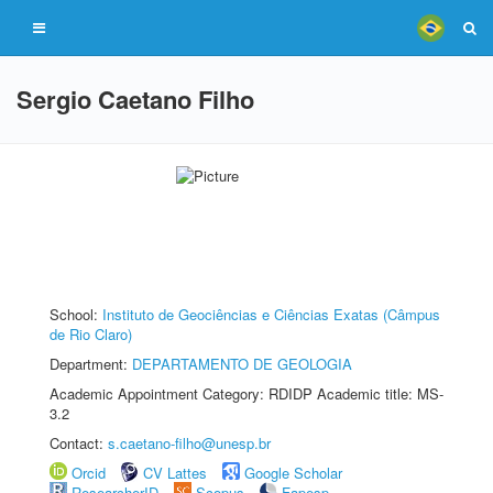
Sergio Caetano Filho
School:
Instituto de Geociências e Ciências Exatas (Câmpus
de Rio Claro)
Department:
DEPARTAMENTO DE GEOLOGIA
Academic Appointment Category: RDIDP Academic title: MS-
3.2
Contact:
s.caetano-filho@unesp.br
Orcid
CV Lattes
Google Scholar
ResearcherID
Scopus
Fapesp