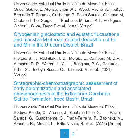
Universidade Estadual Paulista "Júlio de Mesquita Filho"
,
Osés, Gabriel L
,
Afonso, Jhon W L
,
Wood, Rachel A
,
Freitas,
Bernardo T
,
Romero, Guilherme R
,
Paula-Santos, Gustavo M
,
Caetano-Filho, Sergio
,
Pacheco, Mírian L A F
,
Rodrigues,
Cleber L
,
Silva, Tiago F
et al.
(2025) [Artigo]
Cryogenian glaciostatic and eustatic fluctuations
and massive Marinoan-related deposition of Fe
and Mn in the Urucum District, Brazil
Universidade Estadual Paulista "Júlio de Mesquita Filho"
,
Freitas, B. T.
,
Rudnitzki, I. D.
,
Morais, L.
,
Campos, M. D.R.
,
Almeida, R. P.
,
Warren, L. V.
,
Boggiani, P. C.
,
Caetano-
Filho, S.
,
Bedoya-Rueda, C.
,
Babinski, M.
et al.
(2021)
[Artigo]
Stratigraphic-chemostratigraphic assessment of
early dolomitization and associated
phosphogenesis of the Ediacaran-Cambrian
Salitre Formation, Irecê Basin, Brazil
Universidade Estadual Paulista "Júlio de Mesquita Filho"
,
Bedoya-Rueda, C.
,
Afonso, J.
,
Caetano-Filho, S.
,
Paula-
Santos, G.
,
Guacaneme, C.
,
Fraga-Ferreira, P.
,
Babinski, M.
,
Amorim, K.
,
Morais, L.
,
Brito Neves, B.
et al.
(2024) [Artigo]
1
2