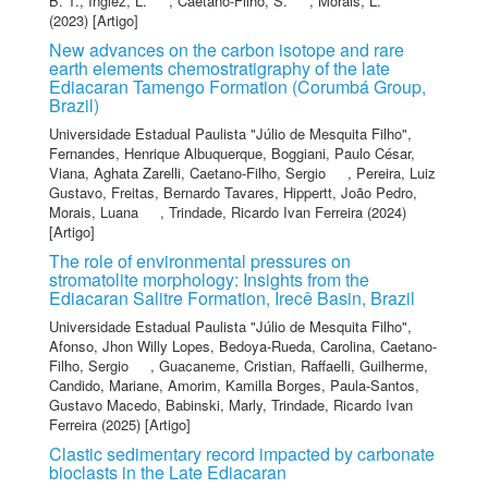
B. T.
,
Inglez, L.
,
Caetano-Filho, S.
,
Morais, L.
(2023) [Artigo]
New advances on the carbon isotope and rare
earth elements chemostratigraphy of the late
Ediacaran Tamengo Formation (Corumbá Group,
Brazil)
Universidade Estadual Paulista "Júlio de Mesquita Filho"
,
Fernandes, Henrique Albuquerque
,
Boggiani, Paulo César
,
Viana, Aghata Zarelli
,
Caetano-Filho, Sergio
,
Pereira, Luiz
Gustavo
,
Freitas, Bernardo Tavares
,
Hippertt, João Pedro
,
Morais, Luana
,
Trindade, Ricardo Ivan Ferreira
(2024)
[Artigo]
The role of environmental pressures on
stromatolite morphology: Insights from the
Ediacaran Salitre Formation, Irecê Basin, Brazil
Universidade Estadual Paulista "Júlio de Mesquita Filho"
,
Afonso, Jhon Willy Lopes
,
Bedoya-Rueda, Carolina
,
Caetano-
Filho, Sergio
,
Guacaneme, Cristian
,
Raffaelli, Guilherme
,
Candido, Mariane
,
Amorim, Kamilla Borges
,
Paula-Santos,
Gustavo Macedo
,
Babinski, Marly
,
Trindade, Ricardo Ivan
Ferreira
(2025) [Artigo]
Clastic sedimentary record impacted by carbonate
bioclasts in the Late Ediacaran