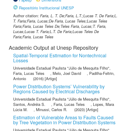
Repositório Institucional UNESP
Author citation:
Faria, L. T. De;Faria, L.T.;Lucas T. De Faria;L.
T. Faria;Faria, Lucas;De Faria, Lucas Teles;Lucas Teles
Faria;Faria, Lucas Teles De;Teles Faria, Lucas;T. Faria,
Lucas;Lucas T. Faria;L.T. De Faria;Lucas Teles De
Faria;Faria, Lucas Teles
Academic Output at Unesp Repository
Spatial-Temporal Estimation for Nontechnical
Losses
Universidade Estadual Paulista "Júlio de Mesquita Filho"
,
Faria, Lucas Teles
,
Melo, Joel David
,
Padilha-Feltrin,
Antonio
(2016) [Artigo]
Power Distribution Systems’ Vulnerability by
Regions Caused by Electrical Discharges
Universidade Estadual Paulista "Júlio de Mesquita Filho"
,
Santos, Andréia S.
,
Faria, Lucas Teles
,
Lopes, Mara
Lúcia M.
,
Minussi, Carlos R.
(2023) [Artigo]
Estimation of Vulnerable Areas to Faults Caused
by Tree Vegetation in Power Distribution Systems
Universidade Estadual Paulista "Júlio de Mesquita Filho"
,