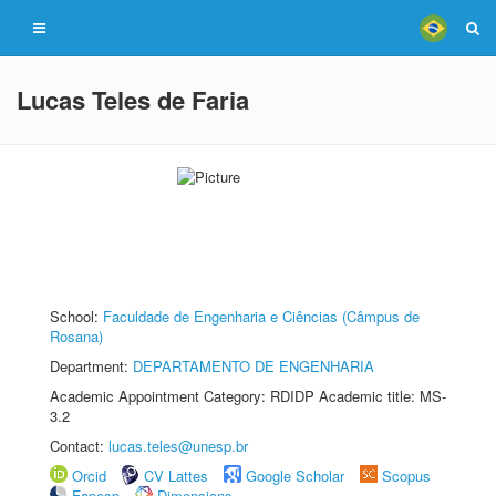
Lucas Teles de Faria
School:
Faculdade de Engenharia e Ciências (Câmpus de
Rosana)
Department:
DEPARTAMENTO DE ENGENHARIA
Academic Appointment Category: RDIDP Academic title: MS-
3.2
Contact:
lucas.teles@unesp.br
Orcid
CV Lattes
Google Scholar
Scopus
Fapesp
Dimensions