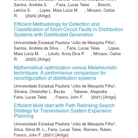
Santos, Andréia S.
,
Faria, Lucas Teles
,
Boschi,
Letícia S.
,
Lopes, Mara Lúcia M.
,
Minussi, Carlos
R.
(2024) [Artigo]
Efficient Methodology for Detection and
Classification of Short-Circuit Faults in Distribution
Systems with Distributed Generation
Universidade Estadual Paulista "Júlio de Mesquita Filho"
,
Santos, Andréia da Silva
,
Faria, Lucas Teles
,
Lopes,
Mara Lúcia M.
,
Lotufo, Anna Diva P.
,
Minussi, Carlos
R.
(2022) [Artigo]
Mathematical optimization versus Metaheuristic
techniques: A performance comparison for
reconfiguration of distribution systems
Universidade Estadual Paulista "Júlio de Mesquita Filho"
,
Silveira, Christoffer L. Bezão
,
Tabares, Alejandra
,
Faria, Lucas Teles
,
Franco, John F.
(2021) [Artigo]
Efficient Multi-start with Path Relinking Search
Strategy for Transmission System Expansion
Planning
Universidade Estadual Paulista "Júlio de Mesquita Filho"
,
Silva, Silvia M. L.
,
Faria, Lucas Teles
,
Romero, Ruben
,
Franco, John F.
(2021) [Artigo]