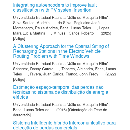
Integrating autoencoders to improve fault
classification with PV system insertion
Universidade Estadual Paulista "Júlio de Mesquita Filho"
,
Silva Santos, Andréia
,
da Silva, Reginaldo José
,
Montenegro, Paula Andrea
,
Faria, Lucas Teles
,
Lopes,
Mara Lúcia Martins
,
Minussi, Carlos Roberto
(2025)
[Artigo]
A Clustering Approach for the Optimal Siting of
Recharging Stations in the Electric Vehicle
Routing Problem with Time Windows
Universidade Estadual Paulista "Júlio de Mesquita Filho"
,
Sánchez, Danny García
,
Tabares, Alejandra
,
Faria, Lucas
Teles
,
Rivera, Juan Carlos
,
Franco, John Fredy
(2022)
[Artigo]
Estimação espaço-temporal das perdas não
técnicas no sistema de distribuição de energia
elétrica
Universidade Estadual Paulista "Júlio de Mesquita Filho"
,
Faria, Lucas Teles de
(2016) [Orientação de Tese de
doutorado]
Sistema inteligente híbrido intercomunicativo para
detecção de perdas comerciais