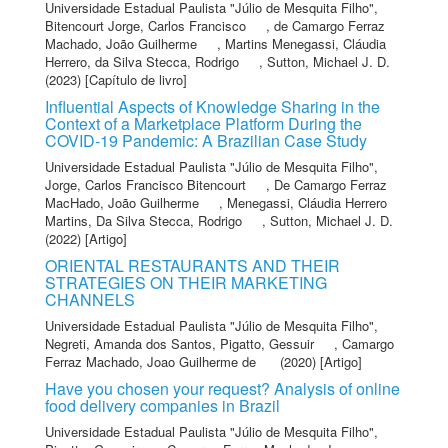
Universidade Estadual Paulista "Júlio de Mesquita Filho"
,
Bitencourt Jorge, Carlos Francisco
,
de Camargo Ferraz
Machado, João Guilherme
,
Martins Menegassi, Cláudia
Herrero
,
da Silva Stecca, Rodrigo
,
Sutton, Michael J. D.
(2023) [Capítulo de livro]
Influential Aspects of Knowledge Sharing in the
Context of a Marketplace Platform During the
COVID-19 Pandemic: A Brazilian Case Study
Universidade Estadual Paulista "Júlio de Mesquita Filho"
,
Jorge, Carlos Francisco Bitencourt
,
De Camargo Ferraz
MacHado, João Guilherme
,
Menegassi, Cláudia Herrero
Martins
,
Da Silva Stecca, Rodrigo
,
Sutton, Michael J. D.
(2022) [Artigo]
ORIENTAL RESTAURANTS AND THEIR
STRATEGIES ON THEIR MARKETING
CHANNELS
Universidade Estadual Paulista "Júlio de Mesquita Filho"
,
Negreti, Amanda dos Santos
,
Pigatto, Gessuir
,
Camargo
Ferraz Machado, Joao Guilherme de
(2020) [Artigo]
Have you chosen your request? Analysis of online
food delivery companies in Brazil
Universidade Estadual Paulista "Júlio de Mesquita Filho"
,