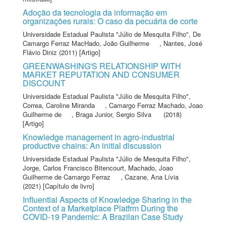
Adoção da tecnologia da informação em
organizações rurais: O caso da pecuária de corte
Universidade Estadual Paulista "Júlio de Mesquita Filho"
,
De
Camargo Ferraz MacHado, João Guilherme
,
Nantes, José
Flávio Diniz
(2011) [Artigo]
GREENWASHING'S RELATIONSHIP WITH
MARKET REPUTATION AND CONSUMER
DISCOUNT
Universidade Estadual Paulista "Júlio de Mesquita Filho"
,
Correa, Caroline Miranda
,
Camargo Ferraz Machado, Joao
Guilherme de
,
Braga Junior, Sergio Silva
(2018)
[Artigo]
Knowledge management in agro-industrial
productive chains: An initial discussion
Universidade Estadual Paulista "Júlio de Mesquita Filho"
,
Jorge, Carlos Francisco Bitencourt
,
Machado, Joao
Guilherme de Camargo Ferraz
,
Cazane, Ana Lívia
(2021) [Capítulo de livro]
Influential Aspects of Knowledge Sharing in the
Context of a Marketplace Platfrm During the
COVID-19 Pandemic: A Brazilan Case Study