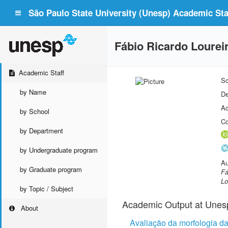
São Paulo State University (Unesp) Academic Staf
Fábio Ricardo Lourei
Academic Staff
Sc
by Name
De
Ac
by School
Co
by Department
by Undergraduate program
Au
by Graduate program
Fá
Lo
by Topic / Subject
Academic Output at Unes
About
Avaliação da morfologia d