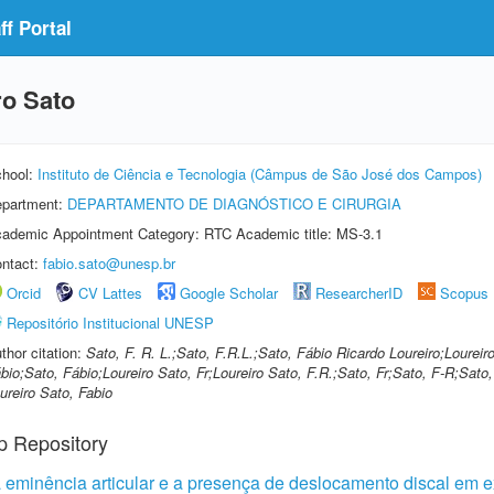
f Portal
ro Sato
hool:
Instituto de Ciência e Tecnologia (Câmpus de São José dos Campos)
partment:
DEPARTAMENTO DE DIAGNÓSTICO E CIRURGIA
ademic Appointment Category: RTC Academic title: MS-3.1
ntact:
fabio.sato@unesp.br
Orcid
CV Lattes
Google Scholar
ResearcherID
Scopus
Repositório Institucional UNESP
thor citation:
Sato, F. R. L.;Sato, F.R.L.;Sato, Fábio Ricardo Loureiro;Loureir
bio;Sato, Fábio;Loureiro Sato, Fr;Loureiro Sato, F.R.;Sato, Fr;Sato, F-R;Sato,
ureiro Sato, Fabio
p Repository
a eminência articular e a presença de deslocamento discal em 