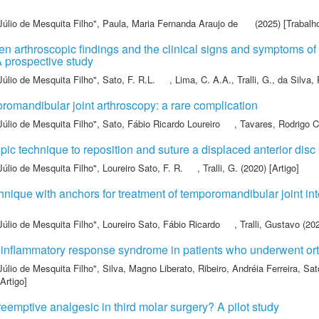
Júlio de Mesquita Filho"
,
Paula, Maria Fernanda Araujo de
(2025) [Trabalh
een arthroscopic findings and the clinical signs and symptoms of
 prospective study
Júlio de Mesquita Filho"
,
Sato, F. R.L.
,
Lima, C. A.A.
,
Tralli, G.
,
da Silva, 
romandibular joint arthroscopy: a rare complication
Júlio de Mesquita Filho"
,
Sato, Fábio Ricardo Loureiro
,
Tavares, Rodrigo C
opic technique to reposition and suture a displaced anterior disc
Júlio de Mesquita Filho"
,
Loureiro Sato, F. R.
,
Tralli, G.
(2020) [Artigo]
hnique with anchors for treatment of temporomandibular joint i
Júlio de Mesquita Filho"
,
Loureiro Sato, Fábio Ricardo
,
Tralli, Gustavo
(202
 inflammatory response syndrome in patients who underwent or
Júlio de Mesquita Filho"
,
Silva, Magno Liberato
,
Ribeiro, Andréia Ferreira
,
Sat
Artigo]
reemptive analgesic in third molar surgery? A pilot study