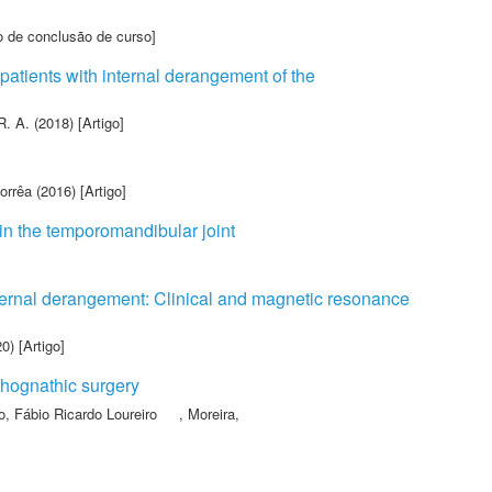
o de conclusão de curso]
 patients with internal derangement of the
R. A.
(2018) [Artigo]
orrêa
(2016) [Artigo]
 in the temporomandibular joint
nternal derangement: Clinical and magnetic resonance
0) [Artigo]
thognathic surgery
o, Fábio Ricardo Loureiro
,
Moreira,