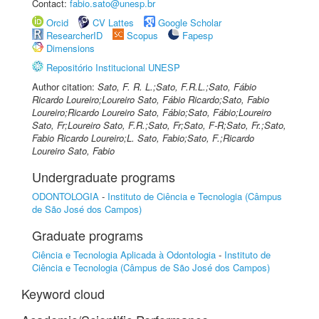
Contact:
fabio.sato@unesp.br
Orcid
CV Lattes
Google Scholar
ResearcherID
Scopus
Fapesp
Dimensions
Repositório Institucional UNESP
Author citation:
Sato, F. R. L.;Sato, F.R.L.;Sato, Fábio
Ricardo Loureiro;Loureiro Sato, Fábio Ricardo;Sato, Fabio
Loureiro;Ricardo Loureiro Sato, Fábio;Sato, Fábio;Loureiro
Sato, Fr;Loureiro Sato, F.R.;Sato, Fr;Sato, F-R;Sato, Fr.;Sato,
Fabio Ricardo Loureiro;L. Sato, Fabio;Sato, F.;Ricardo
Loureiro Sato, Fabio
Undergraduate programs
ODONTOLOGIA
-
Instituto de Ciência e Tecnologia (Câmpus
de São José dos Campos)
Graduate programs
Ciência e Tecnologia Aplicada à Odontologia
-
Instituto de
Ciência e Tecnologia (Câmpus de São José dos Campos)
Keyword cloud