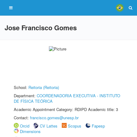
Jose Francisco Gomes
School:
Reitoria (Reitoria)
Department:
COORDENADORIA EXECUTIVA - INSTITUTO
DE FÍSICA TEÓRICA
Academic Appointment Category: RDIPD Academic title: 3
Contact:
francisco.gomes@unesp.br
Orcid
CV Lattes
Scopus
Fapesp
Dimensions