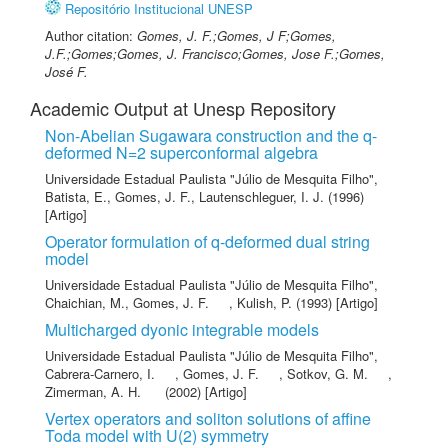
Repositório Institucional UNESP
Author citation:
Gomes, J. F.;Gomes, J F;Gomes,
J.F.;Gomes;Gomes, J. Francisco;Gomes, Jose F.;Gomes,
José F.
Academic Output at Unesp Repository
Non-Abelian Sugawara construction and the q-
deformed N=2 superconformal algebra
Universidade Estadual Paulista "Júlio de Mesquita Filho"
,
Batista, E.
,
Gomes, J. F.
,
Lautenschleguer, I. J.
(1996)
[Artigo]
Operator formulation of q-deformed dual string
model
Universidade Estadual Paulista "Júlio de Mesquita Filho"
,
Chaichian, M.
,
Gomes, J. F.
,
Kulish, P.
(1993) [Artigo]
Multicharged dyonic integrable models
Universidade Estadual Paulista "Júlio de Mesquita Filho"
,
Cabrera-Carnero, I.
,
Gomes, J. F.
,
Sotkov, G. M.
,
Zimerman, A. H.
(2002) [Artigo]
Vertex operators and soliton solutions of affine
Toda model with U(2) symmetry