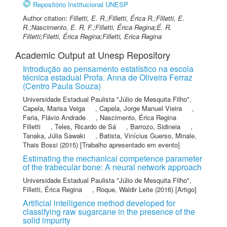
Repositório Institucional UNESP
Author citation:
Filletti, E. R.;Filletti, Érica R.;Filletti, E.
R.;Nascimento, E. R. F.;Filletti, Érica Regina;É. R.
Filletti;Filetti, Érica Regina;Filletti, Erica Regina
Academic Output at Unesp Repository
Introdução ao pensamento estatístico na escola
técnica estadual Profa. Anna de Oliveira Ferraz
(Centro Paula Souza)
Universidade Estadual Paulista "Júlio de Mesquita Filho"
,
Capela, Marisa Veiga
,
Capela, Jorge Manuel Vieira
,
Faria, Flávio Andrade
,
Nascimento, Érica Regina
Filletti
,
Teles, Ricardo de Sá
,
Barrozo, Sidineia
,
Tanaka, Júlia Sawaki
,
Batista, Vinícius Guerso
,
Minale,
Thais Bossi
(2015) [Trabalho apresentado em evento]
Estimating the mechanical competence parameter
of the trabecular bone: A neural network approach
Universidade Estadual Paulista "Júlio de Mesquita Filho"
,
Filletti, Érica Regina
,
Roque, Waldir Leite
(2016) [Artigo]
Artificial intelligence method developed for
classifying raw sugarcane in the presence of the
solid impurity