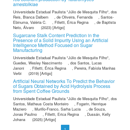
amestolkiae
Universidade Estadual Paulista "Júlio de Mesquita Filho"
,
dos
Reis, Bianca Dalbem
,
de Oliveira, Fernanda
,
Santos-
Ebinuma, Valéria C.
,
Filletti, Érica Regina
,
de Baptista
Neto, Álvaro
(2023) [Artigo]
Sugarcane Stalk Content Prediction in the
Presence of a Solid Impurity Using an Artificial
Intelligence Method Focused on Sugar
Manufacturing
Universidade Estadual Paulista "Júlio de Mesquita Filho"
,
Guedes, Wesley Nascimento
,
dos Santos, Lucas
Janoni
,
Filletti, Érica Regina
,
Pereira, Fabíola Manhas
Verbi
(2019) [Artigo]
Artificial Neural Networks To Predict the Behavior
of Sugars Obtained by Acid Hydrolysis Process
from Spent Coffee Grounds
Universidade Estadual Paulista "Júlio de Mesquita Filho"
,
dos
Santos, Matheus Costa Monteiro
,
Fogarin, Henrique
Maziero
,
Murillo-Franco, Sarha Lucia
,
de Souza,
Jonas Paulino
,
Filletti, Erica Regina
,
Dussán, Kelly
Johana
(2025) [Artigo]
1