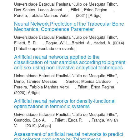
Universidade Estadual Paulista "Júlio de Mesquita Filho"
,
Dos Santos, Lucas Janoni
,
Filletti, Erica Regina
,
Pereira, Fabiola Manhas Verbi
(2021) [Artigo]
Neural Network Prediction of the Trabecular Bone
Mechanical Competence Parameter
Universidade Estadual Paulista "Júlio de Mesquita Filho"
,
Filletti, E. R.
,
Roque, W. L.
,
Braidot, A.
,
Hadad, A.
(2014)
[Trabalho apresentado em evento]
Artificial neural networks applied to the
classification of hair samples according to pigment
and sex using non-invasive analytical techniques
Universidade Estadual Paulista "Júlio de Mesquita Filho"
,
Berto, Tamires Messias
,
Santos, Mônica Cardoso
,
Pereira, Fabíola Manhas Verbi
,
Filletti, Érica Regina
(2020) [Artigo]
Artificial neural networks for density-functional
optimizations in fermionic systems
Universidade Estadual Paulista "Júlio de Mesquita Filho"
,
Custódio, Caio A.
,
Filletti, Érica R.
,
França, Vivian
V.
(2019) [Artigo]
Assessment of artificial neural networks to predict
red colorant production by Talaromyces