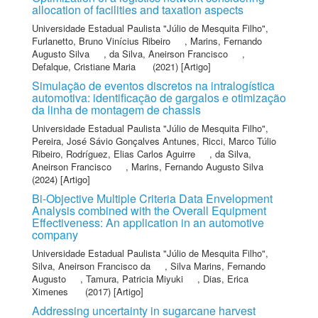
allocation of facilities and taxation aspects
Universidade Estadual Paulista "Júlio de Mesquita Filho"
,
Furlanetto, Bruno Vinícius Ribeiro
,
Marins, Fernando
Augusto Silva
,
da Silva, Aneirson Francisco
,
Defalque, Cristiane Maria
(2021) [Artigo]
Simulação de eventos discretos na intralogística
automotiva: identificação de gargalos e otimização
da linha de montagem de chassis
Universidade Estadual Paulista "Júlio de Mesquita Filho"
,
Pereira, José Sávio Gonçalves Antunes
,
Ricci, Marco Túlio
Ribeiro
,
Rodríguez, Elias Carlos Aguirre
,
da Silva,
Aneirson Francisco
,
Marins, Fernando Augusto Silva
(2024) [Artigo]
Bi-Objective Multiple Criteria Data Envelopment
Analysis combined with the Overall Equipment
Effectiveness: An application in an automotive
company
Universidade Estadual Paulista "Júlio de Mesquita Filho"
,
Silva, Aneirson Francisco da
,
Silva Marins, Fernando
Augusto
,
Tamura, Patricia Miyuki
,
Dias, Erica
Ximenes
(2017) [Artigo]
Addressing uncertainty in sugarcane harvest