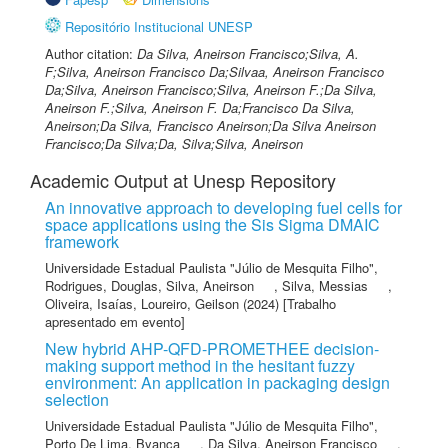
Repositório Institucional UNESP
Author citation:
Da Silva, Aneirson Francisco;Silva, A.
F;Silva, Aneirson Francisco Da;Silvaa, Aneirson Francisco
Da;Silva, Aneirson Francisco;Silva, Aneirson F.;Da Silva,
Aneirson F.;Silva, Aneirson F. Da;Francisco Da Silva,
Aneirson;Da Silva, Francisco Aneirson;Da Silva Aneirson
Francisco;Da Silva;Da, Silva;Silva, Aneirson
Academic Output at Unesp Repository
An innovative approach to developing fuel cells for
space applications using the Sis Sigma DMAIC
framework
Universidade Estadual Paulista "Júlio de Mesquita Filho"
,
Rodrigues, Douglas
,
Silva, Aneirson
,
Silva, Messias
,
Oliveira, Isaías
,
Loureiro, Geilson
(2024) [Trabalho
apresentado em evento]
New hybrid AHP-QFD-PROMETHEE decision-
making support method in the hesitant fuzzy
environment: An application in packaging design
selection
Universidade Estadual Paulista "Júlio de Mesquita Filho"
,
Porto De Lima, Byanca
,
Da Silva, Aneirson Francisco
,