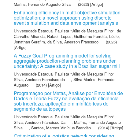
Marins, Fernando Augusto Silva
(2022) [Artigo]
Enhancing efficiency in multi-objective simulation
optimization: a novel approach using discrete
event simulation and data envelopment analysis
Universidade Estadual Paulista "Júlio de Mesquita Filho"
,
de
Carvalho Miranda, Rafael
,
Lopes, Guilherme Ferreira
,
Lúcio,
Jonathan Serafim
,
da Silva, Aneirson Francisco
(2025)
[Artigo]
A Fuzzy Goal Programming model for solving
aggregate production-planning problems under
uncertainty: A case study in a Brazilian sugar mill
Universidade Estadual Paulista "Júlio de Mesquita Filho"
,
Silva, Aneirson Francisco da
,
Silva Marins, Fernando
Augusto
(2014) [Artigo]
Programação por Metas, Análise por Envoltória de
Dados e Teoria Fuzzy na avaliação da eficiência
sob incerteza: aplicação em minifábricas do
segmento de autopeças
Universidade Estadual Paulista "Júlio de Mesquita Filho"
,
Silva, Aneirson Francisco Da
,
Marins, Fernando Augusto
Silva
,
Santos, Marcos Vinícius Brandão
(2014) [Artigo]
Optimization of a logistics network considering