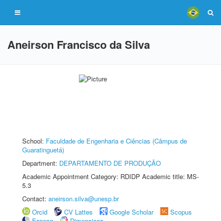
Aneirson Francisco da Silva
School:
Faculdade de Engenharia e Ciências (Câmpus de
Guaratinguetá)
Department:
DEPARTAMENTO DE PRODUÇÃO
Academic Appointment Category: RDIDP Academic title: MS-
5.3
Contact:
aneirson.silva@unesp.br
Orcid
CV Lattes
Google Scholar
Scopus
Fapesp
Dimensions