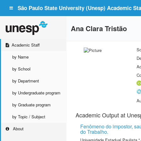
São Paulo State University (Unesp) Academic Staf
Ana Clara Tristão
Academic Staff
Sc
by Name
De
Ac
by School
Co
by Department
by Undergraduate program
Au
by Graduate program
Academic Output at Unes
by Topic / Subject
Fenômeno do impostor, saú
About
do Trabalho.
Universidade Estadual Paulista "