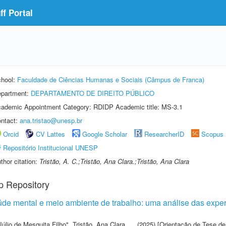
f Portal
hool:
Faculdade de Ciências Humanas e Sociais (Câmpus de Franca)
partment:
DEPARTAMENTO DE DIREITO PÚBLICO
ademic Appointment Category: RDIDP Academic title: MS-3.1
ntact:
ana.tristao@unesp.br
Orcid
CV Lattes
Google Scholar
ResearcherID
Scopus
Repositório Institucional UNESP
thor citation:
Tristão, A. C.;Tristão, Ana Clara.;Tristão, Ana Clara
p Repository
de mental e meio ambiente de trabalho: uma análise das exper
Júlio de Mesquita Filho"
,
Tristão, Ana Clara
(2025) [Orientação de Tese de