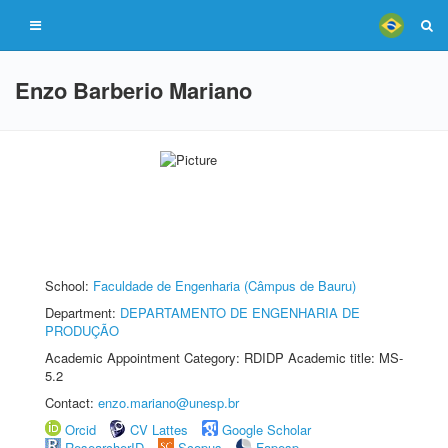
Enzo Barberio Mariano
School:
Faculdade de Engenharia (Câmpus de Bauru)
Department:
DEPARTAMENTO DE ENGENHARIA DE
PRODUÇÃO
Academic Appointment Category: RDIDP Academic title: MS-
5.2
Contact:
enzo.mariano@unesp.br
Orcid
CV Lattes
Google Scholar
ResearcherID
Scopus
Fapesp