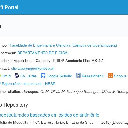
f Portal
e
hool:
Faculdade de Engenharia e Ciências (Câmpus de Guaratinguetá)
partment:
DEPARTAMENTO DE FÍSICA
ademic Appointment Category: RDIDP Academic title: MS-3.2
ntact:
olivia.berengue@unesp.br
Orcid
CV Lattes
Google Scholar
ResearcherID
Scopus
Repositório Institucional UNESP
thor citation:
Berengue, O. M.;Olivia M. Berengue;Berengue, Olivia M;Berengu
p Repository
anoestruturados baseados em óxidos de antimônio
Júlio de Mesquita Filho"
,
Barros, Herick Ematne da Silva
(2019) [Disserta