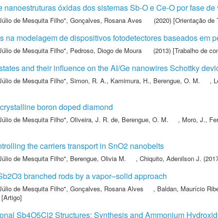
e nanoestruturas óxidas dos sistemas Sb-O e Ce-O por fase de
Júlio de Mesquita Filho"
,
Gonçalves, Rosana Aves
(2020) [Orientação de 
s na modelagem de dispositivos fotodetectores baseados em p
Júlio de Mesquita Filho"
,
Pedroso, Diogo de Moura
(2013) [Trabalho de co
states and their influence on the AI/Ge nanowires Schottky devi
Júlio de Mesquita Filho"
,
Simon, R. A.
,
Kamimura, H.
,
Berengue, O. M.
,
L
lycrystalline boron doped diamond
Júlio de Mesquita Filho"
,
Oliveira, J. R. de
,
Berengue, O. M.
,
Moro, J.
,
Fer
trolling the carriers transport in SnO2 nanobelts
Júlio de Mesquita Filho"
,
Berengue, Olivia M.
,
Chiquito, Adenilson J.
(2017
 Sb2O3 branched rods by a vapor–solid approach
Júlio de Mesquita Filho"
,
Gonçalves, Rosana Alves
,
Baldan, Maurício Ribe
[Artigo]
ional Sb4O5Cl2 Structures: Synthesis and Ammonium Hydroxi