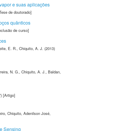
 vapor e suas aplicações
Tese de doutorado]
oços quânticos
nclusão de curso]
ces
eite, E. R.
,
Chiquito, A. J.
(2013)
reira, N. G.
,
Chiquito, A. J.
,
Baldan,
) [Artigo]
iro
,
Chiquito, Adenilson José
,
de Sensing