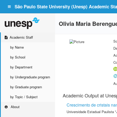
São Paulo State University (Unesp) Academic Staf
Olivia Maria Berengu
Academic Staff
Sc
by Name
De
Ac
by School
Co
by Department
by Undergraduate program
Au
by Graduate program
Academic Output at Unes
by Topic / Subject
Crescimento de cristais n
About
Universidade Estadual Paulista "