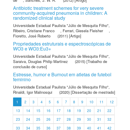
de
,
Sanches, J. W. R.
(2012) [Artigo]
Antibiotic treatment schemes for very severe
community-acquired pneumonia in children: A
randomized clinical study
Universidade Estadual Paulista "Júlio de Mesquita Filho"
,
Ribeiro, Cristiane Franco
,
Ferrari, Giesela Fleisher
,
Fioretto, José Roberto
(2011) [Artigo]
Propriedades estruturais e espectroscópicas de
WO3 e WO3:Eu3+
Universidade Estadual Paulista "Júlio de Mesquita Filho"
,
Saraiva, Douglas Philip Martinez
(2015) [Trabalho de
conclusão de curso]
Estresse, humor e Burnout em atletas de futebol
feminino
Universidade Estadual Paulista "Júlio de Mesquita Filho"
,
Rinaldi, Igor Malinosqui
(2020) [Dissertação de mestrado]
1
2
3
4
5
6
7
8
9
10
11
12
13
14
15
16
17
18
19
20
21
22
23
24
25
26
27
28
29
30
31
32
33
34
35
36
37
38
39
40
41
42