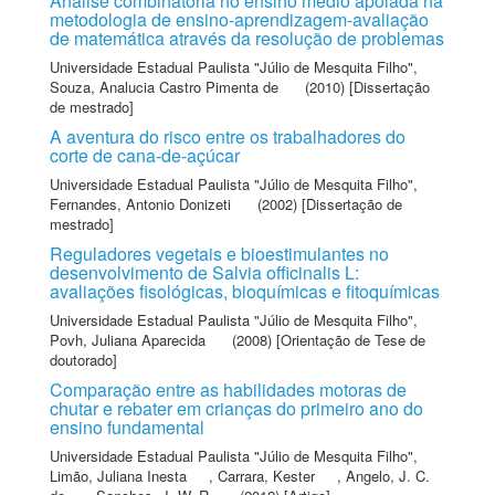
Análise combinatória no ensino médio apoiada na
metodologia de ensino-aprendizagem-avaliação
de matemática através da resolução de problemas
Universidade Estadual Paulista "Júlio de Mesquita Filho"
,
Souza, Analucia Castro Pimenta de
(2010) [Dissertação
de mestrado]
A aventura do risco entre os trabalhadores do
corte de cana-de-açúcar
Universidade Estadual Paulista "Júlio de Mesquita Filho"
,
Fernandes, Antonio Donizeti
(2002) [Dissertação de
mestrado]
Reguladores vegetais e bioestimulantes no
desenvolvimento de Salvia officinalis L:
avaliações fisológicas, bioquímicas e fitoquímicas
Universidade Estadual Paulista "Júlio de Mesquita Filho"
,
Povh, Juliana Aparecida
(2008) [Orientação de Tese de
doutorado]
Comparação entre as habilidades motoras de
chutar e rebater em crianças do primeiro ano do
ensino fundamental
Universidade Estadual Paulista "Júlio de Mesquita Filho"
,
Limão, Juliana Inesta
,
Carrara, Kester
,
Angelo, J. C.