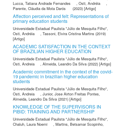
Lucca, Tatiana Andrade Fernandes
,
Osti, Andréia
,
Parente, Cláudia da Mota Darós
(2023) [Artigo]
Affection perceived and felt: Representations of
primary education students
Universidade Estadual Paulista "Júlio de Mesquita Filho"
,
Osti, Andréia
,
Tassoni, Elvira Cristina Martins
(2019)
[Artigo]
ACADEMIC SATISFACTION IN THE CONTEXT
OF BRAZILIAN HIGHER EDUCATION
Universidade Estadual Paulista "Júlio de Mesquita Filho"
,
Osti, Andreia
,
Almeida, Leandro Da Silva
(2022) [Artigo]
Academic commitment in the context of the covid-
19 pandemic in brazilian higher education
students
Universidade Estadual Paulista "Júlio de Mesquita Filho"
,
Osti, Andreia
,
Junior, Jose Airton Freitas Pontes
,
Almeida, Leandro Da Silva
(2021) [Artigo]
KNOWLEDGE OF THE SUPERVISORS IN
PIBID: TRAINING AND PARTNERSHIP
Universidade Estadual Paulista "Júlio de Mesquita Filho"
,
Chaluh, Laura Noemi
,
Martins, Betsamar Scopinho
,