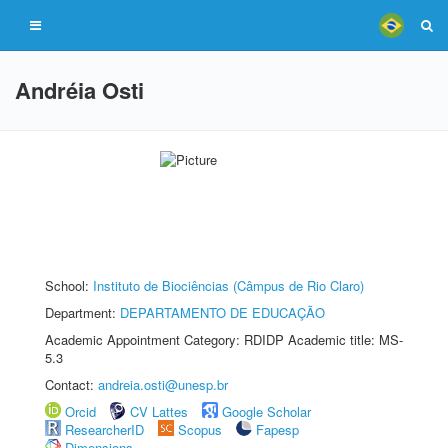
Andréia Osti
School:
Instituto de Biociências (Câmpus de Rio Claro)
Department:
DEPARTAMENTO DE EDUCAÇÃO
Academic Appointment Category: RDIDP Academic title: MS-
5.3
Contact:
andreia.osti@unesp.br
Orcid
CV Lattes
Google Scholar
ResearcherID
Scopus
Fapesp
Dimensions