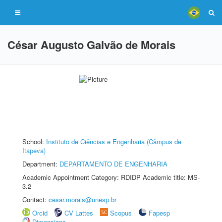
César Augusto Galvão de Morais
School:
Instituto de Ciências e Engenharia (Câmpus de
Itapeva)
Department:
DEPARTAMENTO DE ENGENHARIA
Academic Appointment Category: RDIDP Academic title: MS-
3.2
Contact:
cesar.morais@unesp.br
Orcid
CV Lattes
Scopus
Fapesp
Dimensions