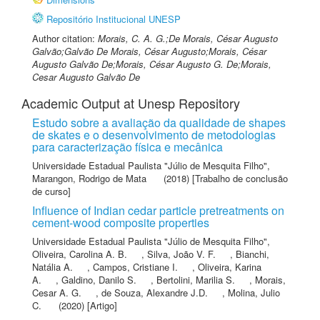
Repositório Institucional UNESP
Author citation:
Morais, C. A. G.;De Morais, César Augusto
Galvão;Galvão De Morais, César Augusto;Morais, César
Augusto Galvão De;Morais, César Augusto G. De;Morais,
Cesar Augusto Galvão De
Academic Output at Unesp Repository
Estudo sobre a avaliação da qualidade de shapes
de skates e o desenvolvimento de metodologias
para caracterização física e mecânica
Universidade Estadual Paulista "Júlio de Mesquita Filho"
,
Marangon, Rodrigo de Mata
(2018) [Trabalho de conclusão
de curso]
Influence of Indian cedar particle pretreatments on
cement-wood composite properties
Universidade Estadual Paulista "Júlio de Mesquita Filho"
,
Oliveira, Carolina A. B.
,
Silva, João V. F.
,
Bianchi,
Natália A.
,
Campos, Cristiane I.
,
Oliveira, Karina
A.
,
Galdino, Danilo S.
,
Bertolini, Marilia S.
,
Morais,
Cesar A. G.
,
de Souza, Alexandre J.D.
,
Molina, Julio
C.
(2020) [Artigo]