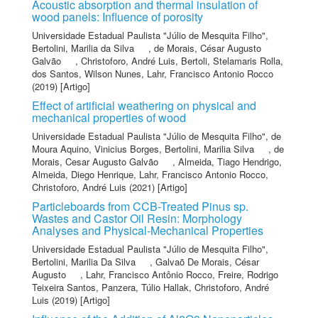
Acoustic absorption and thermal insulation of
wood panels: Influence of porosity
Universidade Estadual Paulista "Júlio de Mesquita Filho"
,
Bertolini, Marilia da Silva
,
de Morais, César Augusto
Galvão
,
Christoforo, André Luis
,
Bertoli, Stelamaris Rolla
,
dos Santos, Wilson Nunes
,
Lahr, Francisco Antonio Rocco
(2019) [Artigo]
Effect of artificial weathering on physical and
mechanical properties of wood
Universidade Estadual Paulista "Júlio de Mesquita Filho"
,
de
Moura Aquino, Vinicius Borges
,
Bertolini, Marilia Silva
,
de
Morais, Cesar Augusto Galvão
,
Almeida, Tiago Hendrigo
,
Almeida, Diego Henrique
,
Lahr, Francisco Antonio Rocco
,
Christoforo, André Luis
(2021) [Artigo]
Particleboards from CCB-Treated Pinus sp.
Wastes and Castor Oil Resin: Morphology
Analyses and Physical-Mechanical Properties
Universidade Estadual Paulista "Júlio de Mesquita Filho"
,
Bertolini, Marilia Da Silva
,
Galvaõ De Morais, César
Augusto
,
Lahr, Francisco Antônio Rocco
,
Freire, Rodrigo
Teixeira Santos
,
Panzera, Túlio Hallak
,
Christoforo, André
Luis
(2019) [Artigo]