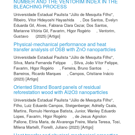
NUMBER AND THE VENTORIM INDEX IN THE
BLEACHING PROCESS
Universidade Estadual Paulista "Júlio de Mesquita Filho"
,
Ribeiro, Vitor Hideyoshi Hayashida
,
Dos Santos, Evelyn
Eduarda Gil
,
Alves, Fabiana Clara Cezar
,
Dos Santos,
Marianne Vitória Gil
,
Favarim, Higor Rogério
,
Ventorim,
Gustavo
(2025) [Artigo]
Physical-mechanical performance and heat
transfer analysis of OSB with ZnO nanoparticles
Universidade Estadual Paulista "Júlio de Mesquita Filho"
,
Silva, Maria Fernanda Felippe
,
Silva, João Vítor Felippe
,
Favarim, Higor Rogério
,
Ferreira, Bruno Santos
,
Barreiros, Ricardo Marques
,
Campos, Cristiane Inácio
(2023) [Artigo]
Oriented Strand Board panels of residual
reforestation wood with Al2O3 nanoparticles
Universidade Estadual Paulista "Júlio de Mesquita Filho"
,
Filho, Luiz Eduardo Campos
,
Steigenberger, Adrielly Csala
,
Martins, Romulo Henrique Batista
,
Junior, Wanley Eduardo
Lopes
,
Favarim, Higor Rogério
,
de Jesus Agnolon
Pallone, Eliria Maria
,
de Alvarenga Freire, Maria Teresa
,
Tosi,
Milena Martelli
,
Fiorelli, Juliano
(2023) [Artigo]