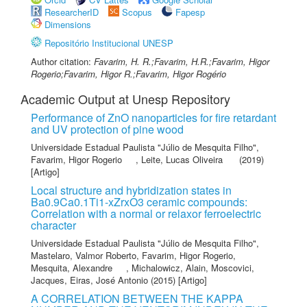
ResearcherID
Scopus
Fapesp
Dimensions
Repositório Institucional UNESP
Author citation:
Favarim, H. R.;Favarim, H.R.;Favarim, Higor
Rogerio;Favarim, Higor R.;Favarim, Higor Rogério
Academic Output at Unesp Repository
Performance of ZnO nanoparticles for fire retardant
and UV protection of pine wood
Universidade Estadual Paulista "Júlio de Mesquita Filho"
,
Favarim, Higor Rogerio
,
Leite, Lucas Oliveira
(2019)
[Artigo]
Local structure and hybridization states in
Ba0.9Ca0.1Ti1-xZrxO3 ceramic compounds:
Correlation with a normal or relaxor ferroelectric
character
Universidade Estadual Paulista "Júlio de Mesquita Filho"
,
Mastelaro, Valmor Roberto
,
Favarim, Higor Rogerio
,
Mesquita, Alexandre
,
Michalowicz, Alain
,
Moscovici,
Jacques
,
Eiras, José Antonio
(2015) [Artigo]
A CORRELATION BETWEEN THE KAPPA