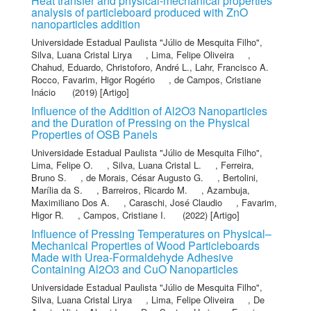
Heat transfer and physical-mechanical properties
analysis of particleboard produced with ZnO
nanoparticles addition
Universidade Estadual Paulista "Júlio de Mesquita Filho"
,
Silva, Luana Cristal Lirya
,
Lima, Felipe Oliveira
,
Chahud, Eduardo
,
Christoforo, André L.
,
Lahr, Francisco A.
Rocco
,
Favarim, Higor Rogério
,
de Campos, Cristiane
Inácio
(2019) [Artigo]
Influence of the Addition of Al2O3 Nanoparticles
and the Duration of Pressing on the Physical
Properties of OSB Panels
Universidade Estadual Paulista "Júlio de Mesquita Filho"
,
Lima, Felipe O.
,
Silva, Luana Cristal L.
,
Ferreira,
Bruno S.
,
de Morais, César Augusto G.
,
Bertolini,
Marília da S.
,
Barreiros, Ricardo M.
,
Azambuja,
Maximiliano Dos A.
,
Caraschi, José Claudio
,
Favarim,
Higor R.
,
Campos, Cristiane I.
(2022) [Artigo]
Influence of Pressing Temperatures on Physical–
Mechanical Properties of Wood Particleboards
Made with Urea-Formaldehyde Adhesive
Containing Al2O3 and CuO Nanoparticles
Universidade Estadual Paulista "Júlio de Mesquita Filho"
,
Silva, Luana Cristal Lirya
,
Lima, Felipe Oliveira
,
De