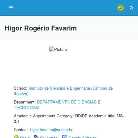
Higor Rogério Favarim
School:
Instituto de Ciências e Engenharia (Câmpus de
Itapeva)
Department:
DEPARTAMENTO DE CIÊNCIAS E
TECNOLOGIA
Academic Appointment Category: RDIDP Academic title: MS-
3.1
Contact:
higor.favarim@unesp.br
Orcid
CV Lattes
Google Scholar