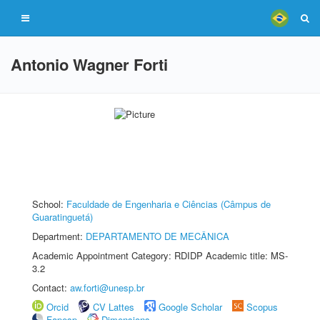
Antonio Wagner Forti
School:
Faculdade de Engenharia e Ciências (Câmpus de
Guaratinguetá)
Department:
DEPARTAMENTO DE MECÂNICA
Academic Appointment Category: RDIDP Academic title: MS-
3.2
Contact:
aw.forti@unesp.br
Orcid
CV Lattes
Google Scholar
Scopus
Fapesp
Dimensions