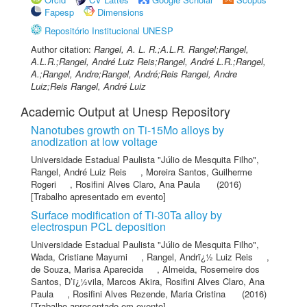
Fapesp
Dimensions
Repositório Institucional UNESP
Author citation:
Rangel, A. L. R.;A.L.R. Rangel;Rangel,
A.L.R.;Rangel, André Luiz Reis;Rangel, André L.R.;Rangel,
A.;Rangel, Andre;Rangel, André;Reis Rangel, Andre
Luiz;Reis Rangel, André Luiz
Academic Output at Unesp Repository
Nanotubes growth on Ti-15Mo alloys by
anodization at low voltage
Universidade Estadual Paulista "Júlio de Mesquita Filho"
,
Rangel, André Luiz Reis
,
Moreira Santos, Guilherme
Rogeri
,
Rosifini Alves Claro, Ana Paula
(2016)
[Trabalho apresentado em evento]
Surface modification of Ti-30Ta alloy by
electrospun PCL deposition
Universidade Estadual Paulista "Júlio de Mesquita Filho"
,
Wada, Cristiane Mayumi
,
Rangel, Andrï¿½ Luiz Reis
,
de Souza, Marisa Aparecida
,
Almeida, Rosemeire dos
Santos
,
D’ï¿½vila, Marcos Akira
,
Rosifini Alves Claro, Ana
Paula
,
Rosifini Alves Rezende, Maria Cristina
(2016)
[Trabalho apresentado em evento]