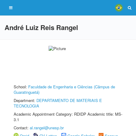
André Luiz Reis Rangel
School:
Faculdade de Engenharia e Ciências (Câmpus de
Guaratinguetá)
Department:
DEPARTAMENTO DE MATERIAIS E
TECNOLOGIA
Academic Appointment Category: RDIDP Academic title: MS-
3.1
Contact:
al.rangel@unesp.br
Orcid
CV Lattes
Google Scholar
Scopus