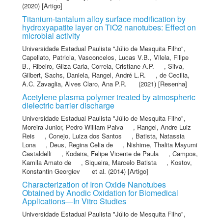
(2020) [Artigo]
Titanium-tantalum alloy surface modification by
hydroxyapatite layer on TiO2 nanotubes: Effect on
microbial activity
Universidade Estadual Paulista "Júlio de Mesquita Filho"
,
Capellato, Patricia
,
Vasconcelos, Lucas V.B.
,
Vilela, Filipe
B.
,
Ribeiro, Gilza Carla
,
Correia, Cristiane A.P.
,
Silva,
Gilbert
,
Sachs, Daniela
,
Rangel, André L.R.
,
de Cecilia,
A.C. Zavaglia
,
Alves Claro, Ana P.R.
(2021) [Resenha]
Acetylene plasma polymer treated by atmospheric
dielectric barrier discharge
Universidade Estadual Paulista "Júlio de Mesquita Filho"
,
Moreira Junior, Pedro William Paiva
,
Rangel, Andre Luiz
Reis
,
Conejo, Luiza dos Santos
,
Batista, Natassia
Lona
,
Deus, Regina Celia de
,
Nishime, Thalita Mayumi
Castaldelli
,
Kodaira, Felipe Vicente de Paula
,
Campos,
Kamila Amato de
,
Siqueira, Marcelo Batista
,
Kostov,
Konstantin Georgiev
et al.
(2014) [Artigo]
Characterization of Iron Oxide Nanotubes
Obtained by Anodic Oxidation for Biomedical
Applications—In Vitro Studies
Universidade Estadual Paulista "Júlio de Mesquita Filho"
,