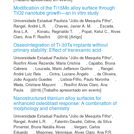
Modification of the Ti15Mo alloy surface through
TiO2 nanotube growth—an in vitro study
Universidade Estadual Paulista "Júlio de Mesquita Filho"
,
Rangel, André L.R.
,
Chaves, Javier A. M.
,
Escada,
Ana L.A.
,
Konatu, Reginaldo T.
,
Popat, Ketul C.
,
Alves
Claro, Ana P. Rosifini
(2018) [Artigo]
Osseointegration of Ti-30Ta implants without
primary stability: Effect of tranexamic acid
Universidade Estadual Paulista "Júlio de Mesquita Filho"
,
Rosifini Alves Rezende, Maria Cristina
,
Capalbo, Bruna
Cabrera
,
Louzada, Mario Jefferson Quirino
,
Rangel,
André Luiz Reis
,
Cintra, Luciano Ângelo
,
de Oliveira,
João Augusto Guedes
,
Lisboa-Filho, Paulo Noronha
,
Wada, Cristiane Mayumi
,
Rosifini Alves Claro, Ana
Paula
(2016) [Trabalho apresentado em evento]
Nanostructured titanium alloy surfaces for
enhanced osteoblast response: A combination of
morphology and chemistry
Universidade Estadual Paulista "Júlio de Mesquita Filho"
,
Rangel, André L.R.
,
Falentin-Daudré, Céline
,
da Silva
Pimentel, Bruna Natália Alves
,
Vergani, Carlos
Eduardo
,
Migonney, Véronique
,
Alves Claro, Ana P.R.