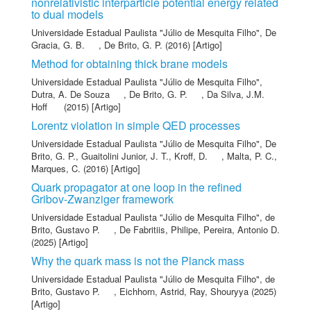
nonrelativistic interparticle potential energy related
to dual models
Universidade Estadual Paulista "Júlio de Mesquita Filho"
,
De
Gracia, G. B.
,
De Brito, G. P.
(2016) [Artigo]
Method for obtaining thick brane models
Universidade Estadual Paulista "Júlio de Mesquita Filho"
,
Dutra, A. De Souza
,
De Brito, G. P.
,
Da Silva, J.M.
Hoff
(2015) [Artigo]
Lorentz violation in simple QED processes
Universidade Estadual Paulista "Júlio de Mesquita Filho"
,
De
Brito, G. P.
,
Guaitolini Junior, J. T.
,
Kroff, D.
,
Malta, P. C.
,
Marques, C.
(2016) [Artigo]
Quark propagator at one loop in the refined
Gribov-Zwanziger framework
Universidade Estadual Paulista "Júlio de Mesquita Filho"
,
de
Brito, Gustavo P.
,
De Fabritiis, Philipe
,
Pereira, Antonio D.
(2025) [Artigo]
Why the quark mass is not the Planck mass
Universidade Estadual Paulista "Júlio de Mesquita Filho"
,
de
Brito, Gustavo P.
,
Eichhorn, Astrid
,
Ray, Shouryya
(2025)
[Artigo]