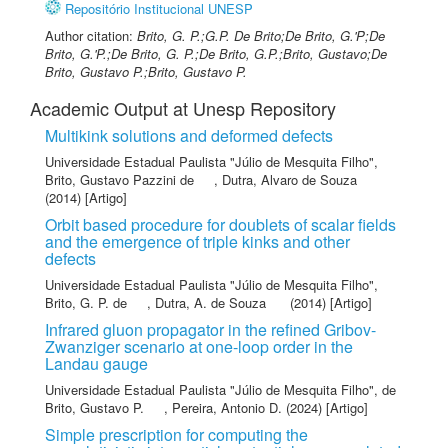
Repositório Institucional UNESP
Author citation:
Brito, G. P.;G.P. De Brito;De Brito, G.'P;De
Brito, G.'P.;De Brito, G. P.;De Brito, G.P.;Brito, Gustavo;De
Brito, Gustavo P.;Brito, Gustavo P.
Academic Output at Unesp Repository
Multikink solutions and deformed defects
Universidade Estadual Paulista "Júlio de Mesquita Filho"
,
Brito, Gustavo Pazzini de
,
Dutra, Alvaro de Souza
(2014) [Artigo]
Orbit based procedure for doublets of scalar fields
and the emergence of triple kinks and other
defects
Universidade Estadual Paulista "Júlio de Mesquita Filho"
,
Brito, G. P. de
,
Dutra, A. de Souza
(2014) [Artigo]
Infrared gluon propagator in the refined Gribov-
Zwanziger scenario at one-loop order in the
Landau gauge
Universidade Estadual Paulista "Júlio de Mesquita Filho"
,
de
Brito, Gustavo P.
,
Pereira, Antonio D.
(2024) [Artigo]
Simple prescription for computing the