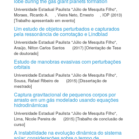
lobe during the gas giant planets formation
Universidade Estadual Paulista "Júlio de Mesquita Filho"
,
Moraes, Ricardo A.
,
Vieira Neto, Ernesto
,
IOP
(2013)
[Trabalho apresentado em evento]
Um estudo de objetos perturbados e capturados
pela ressonância de corrotação e Lindblad
Universidade Estadual Paulista "Júlio de Mesquita Filho"
,
Araújo, Nilton Carlos Santos
(2017) [Orientação de Tese
de doutorado]
Estudo de manobras evasivas com perturbações
orbitais
Universidade Estadual Paulista "Júlio de Mesquita Filho"
,
Sousa, Rafael Ribeiro de
(2015) [Dissertação de
mestrado]
Captura gravitacional de pequenos corpos por
arrasto em um gás modelado usando equações
hidrodinâmicas
Universidade Estadual Paulista "Júlio de Mesquita Filho"
,
Lima, Nicole Pereira de
(2015) [Trabalho de conclusão de
curso]
A instabilidade na evolução dinâmica do sistema
solar: considerações sobre o tempo de