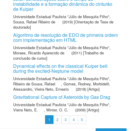
instabilidade e a formação dinâmica do cinturão
de Kuiper
Universidade Estadual Paulista "Júlio de Mesquita Filho"
,
Sousa, Rafael Ribeiro de
(2019) [Orientação de Tese de
doutorado]
Algoritmo de resolução de EDO de primeira ordem
com implementação em HTML
Universidade Estadual Paulista "Júlio de Mesquita Filho"
,
Moraes, Ricardo Aparecido de
(2011) [Trabalho de
conclusão de curso]
Dynamical effects on the classical Kuiper belt
during the excited-Neptune model
Universidade Estadual Paulista "Júlio de Mesquita Filho"
,
Ribeiro de Sousa, Rafael
,
Gomes, Rodney
,
Morbidelli,
Alessandro
,
Vieira Neto, Ernesto
(2018) [Artigo]
Gravitational Capture of Asteroids by Gas Drag
Universidade Estadual Paulista "Júlio de Mesquita Filho"
,
Vieira Neto, E.
,
Winter, O. C.
(2009) [Artigo]
1
2
3
4
5