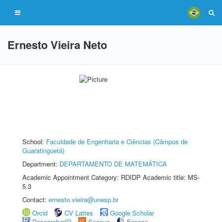
Ernesto Vieira Neto
School:
Faculdade de Engenharia e Ciências (Câmpus de
Guaratinguetá)
Department:
DEPARTAMENTO DE MATEMÁTICA
Academic Appointment Category: RDIDP Academic title: MS-
5.3
Contact:
ernesto.vieira@unesp.br
Orcid
CV Lattes
Google Scholar
ResearcherID
Scopus
Fapesp