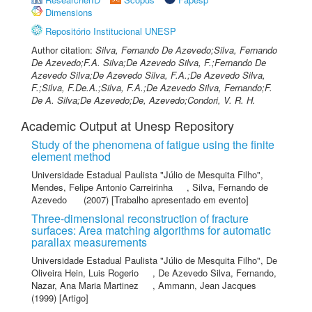
Dimensions
Repositório Institucional UNESP
Author citation:
Silva, Fernando De Azevedo;Silva, Fernando
De Azevedo;F.A. Silva;De Azevedo Silva, F.;Fernando De
Azevedo Silva;De Azevedo Silva, F.A.;De Azevedo Silva,
F.;Silva, F.De.A.;Silva, F.A.;De Azevedo Silva, Fernando;F.
De A. Silva;De Azevedo;De, Azevedo;Condori, V. R. H.
Academic Output at Unesp Repository
Study of the phenomena of fatigue using the finite
element method
Universidade Estadual Paulista "Júlio de Mesquita Filho"
,
Mendes, Felipe Antonio Carreirinha
,
Silva, Fernando de
Azevedo
(2007) [Trabalho apresentado em evento]
Three-dimensional reconstruction of fracture
surfaces: Area matching algorithms for automatic
parallax measurements
Universidade Estadual Paulista "Júlio de Mesquita Filho"
,
De
Oliveira Hein, Luis Rogerio
,
De Azevedo Silva, Fernando
,
Nazar, Ana Maria Martinez
,
Ammann, Jean Jacques
(1999) [Artigo]