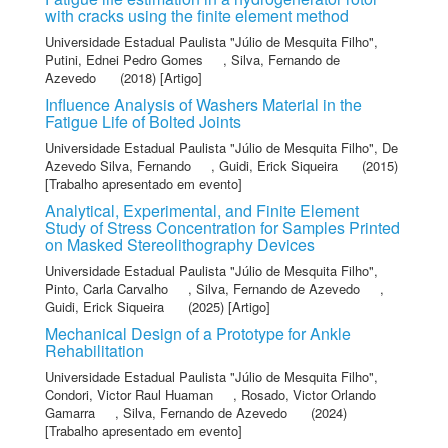
with cracks using the finite element method
Universidade Estadual Paulista "Júlio de Mesquita Filho"
,
Putini, Ednei Pedro Gomes
,
Silva, Fernando de
Azevedo
(2018) [Artigo]
Influence Analysis of Washers Material in the
Fatigue Life of Bolted Joints
Universidade Estadual Paulista "Júlio de Mesquita Filho"
,
De
Azevedo Silva, Fernando
,
Guidi, Erick Siqueira
(2015)
[Trabalho apresentado em evento]
Analytical, Experimental, and Finite Element
Study of Stress Concentration for Samples Printed
on Masked Stereolithography Devices
Universidade Estadual Paulista "Júlio de Mesquita Filho"
,
Pinto, Carla Carvalho
,
Silva, Fernando de Azevedo
,
Guidi, Erick Siqueira
(2025) [Artigo]
Mechanical Design of a Prototype for Ankle
Rehabilitation
Universidade Estadual Paulista "Júlio de Mesquita Filho"
,
Condori, Victor Raul Huaman
,
Rosado, Victor Orlando
Gamarra
,
Silva, Fernando de Azevedo
(2024)
[Trabalho apresentado em evento]