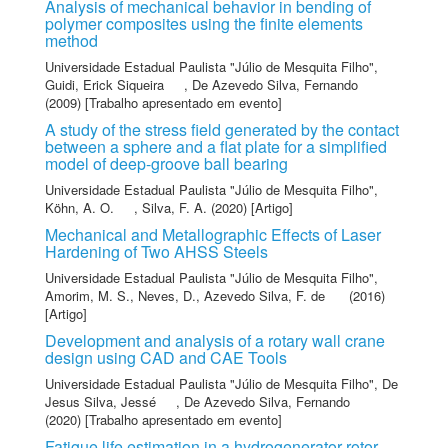
Analysis of mechanical behavior in bending of
polymer composites using the finite elements
method
Universidade Estadual Paulista "Júlio de Mesquita Filho"
,
Guidi, Erick Siqueira
,
De Azevedo Silva, Fernando
(2009) [Trabalho apresentado em evento]
A study of the stress field generated by the contact
between a sphere and a flat plate for a simplified
model of deep-groove ball bearing
Universidade Estadual Paulista "Júlio de Mesquita Filho"
,
Köhn, A. O.
,
Silva, F. A.
(2020) [Artigo]
Mechanical and Metallographic Effects of Laser
Hardening of Two AHSS Steels
Universidade Estadual Paulista "Júlio de Mesquita Filho"
,
Amorim, M. S.
,
Neves, D.
,
Azevedo Silva, F. de
(2016)
[Artigo]
Development and analysis of a rotary wall crane
design using CAD and CAE Tools
Universidade Estadual Paulista "Júlio de Mesquita Filho"
,
De
Jesus Silva, Jessé
,
De Azevedo Silva, Fernando
(2020) [Trabalho apresentado em evento]
Fatigue life estimation in a hydrogenerator rotor