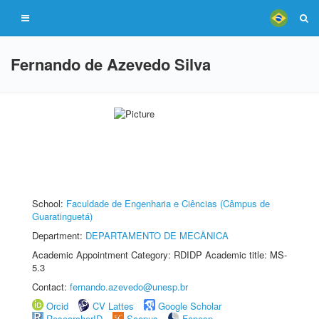
Fernando de Azevedo Silva
School:
Faculdade de Engenharia e Ciências (Câmpus de
Guaratinguetá)
Department:
DEPARTAMENTO DE MECÂNICA
Academic Appointment Category: RDIDP Academic title: MS-
5.3
Contact:
fernando.azevedo@unesp.br
Orcid
CV Lattes
Google Scholar
ResearcherID
Scopus
Fapesp