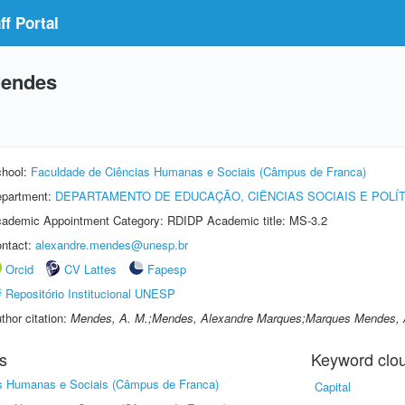
f Portal
Mendes
hool:
Faculdade de Ciências Humanas e Sociais (Câmpus de Franca)
partment:
DEPARTAMENTO DE EDUCAÇÃO, CIÊNCIAS SOCIAIS E POLÍ
ademic Appointment Category: RDIDP Academic title: MS-3.2
ntact:
alexandre.mendes@unesp.br
Orcid
CV Lattes
Fapesp
Repositório Institucional UNESP
thor citation:
Mendes, A. M.;Mendes, Alexandre Marques;Marques Mendes, 
s
Keyword clo
s Humanas e Sociais (Câmpus de Franca)
Capital