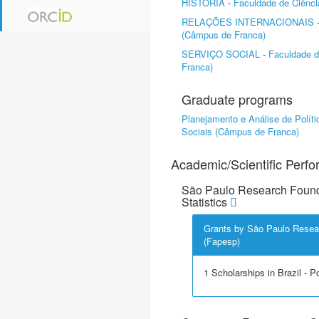
HISTÓRIA
-
Faculdade de Ciênc
RELAÇÕES INTERNACIONAIS
(Câmpus de Franca)
SERVIÇO SOCIAL
-
Faculdade 
Franca)
Graduate programs
Planejamento e Análise de Políti
Sociais (Câmpus de Franca)
Academic/Scientific Perf
São Paulo Research Found
Statistics
Grants by São Paulo Resea
(Fapesp)
1 Scholarships in Brazil - P