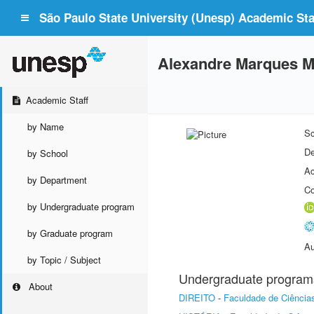
São Paulo State University (Unesp) Academic Staf
Alexandre Marques 
Academic Staff
by Name
Sc
De
by School
Ac
by Department
Co
by Undergraduate program
by Graduate program
Au
by Topic / Subject
Undergraduate program
About
DIREITO
-
Faculdade de Ciência