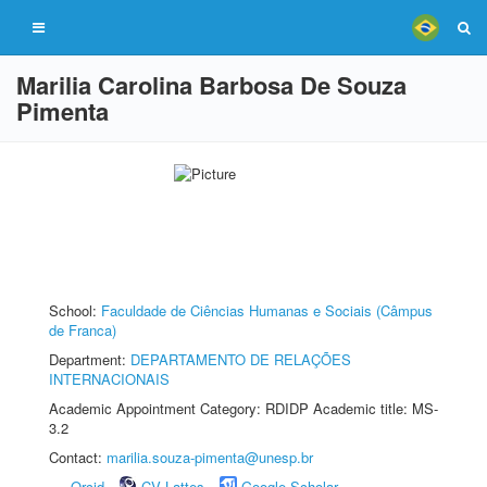
Marilia Carolina Barbosa De Souza
Pimenta
School:
Faculdade de Ciências Humanas e Sociais (Câmpus
de Franca)
Department:
DEPARTAMENTO DE RELAÇÕES
INTERNACIONAIS
Academic Appointment Category: RDIDP Academic title: MS-
3.2
Contact:
marilia.souza-pimenta@unesp.br
Orcid
CV Lattes
Google Scholar