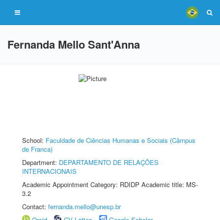
Fernanda Mello Sant'Anna
School:
Faculdade de Ciências Humanas e Sociais (Câmpus
de Franca)
Department:
DEPARTAMENTO DE RELAÇÕES
INTERNACIONAIS
Academic Appointment Category: RDIDP Academic title: MS-
3.2
Contact:
fernanda.mello@unesp.br
Orcid
CV Lattes
Google Scholar