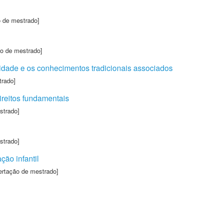
o de mestrado]
ão de mestrado]
rsidade e os conhecimentos tradicionais associados
trado]
direitos fundamentais
strado]
strado]
ção infantil
ertação de mestrado]