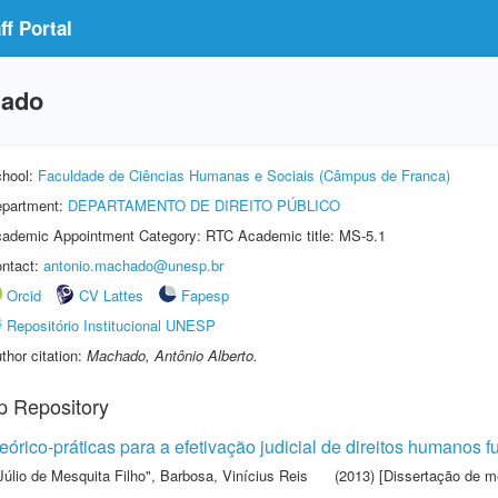
f Portal
hado
hool:
Faculdade de Ciências Humanas e Sociais (Câmpus de Franca)
partment:
DEPARTAMENTO DE DIREITO PÚBLICO
ademic Appointment Category: RTC Academic title: MS-5.1
ntact:
antonio.machado@unesp.br
Orcid
CV Lattes
Fapesp
Repositório Institucional UNESP
thor citation:
Machado, Antônio Alberto.
p Repository
teórico-práticas para a efetivação judicial de direitos humanos
Júlio de Mesquita Filho"
,
Barbosa, Vinícius Reis
(2013) [Dissertação de m