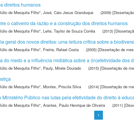
os direitos humanos
Júlio de Mesquita Filho"
,
José, Caio Jesus Granduque
(2009) [Dissertaçã
tre o cativeiro da razão e a construção dos direitos humanos
Júlio de Mesquita Filho"
,
Leite, Taylisi de Souza Corrêa
(2013) [Dissertaç
a geral dos novos direitos: uma leitura crítica sobre a biodive
Júlio de Mesquita Filho"
,
Freiria, Rafael Costa
(2005) [Dissertação de mes
ra do medo e a influência midiática sobre a (in)efetividade dos 
Júlio de Mesquita Filho"
,
Pauly, Mirele Dourado
(2015) [Dissertação de me
ustiça
Júlio de Mesquita Filho"
,
Montes, Priscila Silva
(2014) [Dissertação de me
Ministério Público nas lutas pela efetividade do direito à educa
Júlio de Mesquita Filho"
,
Arantes, Paulo Henrique de Oliveira
(2011) [Diss
1