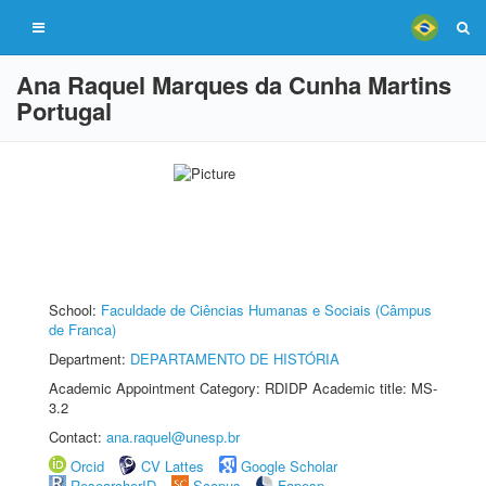
Ana Raquel Marques da Cunha Martins
Portugal
School:
Faculdade de Ciências Humanas e Sociais (Câmpus
de Franca)
Department:
DEPARTAMENTO DE HISTÓRIA
Academic Appointment Category: RDIDP Academic title: MS-
3.2
Contact:
ana.raquel@unesp.br
Orcid
CV Lattes
Google Scholar
ResearcherID
Scopus
Fapesp